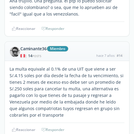
Ana trujillo. Una pregunta. el ptp lo puedo solicitar
siendo colombiano? o sea, que me lo aprueben asi de
"facil" igual que a los venezolanos.
Reaccionar
Responder
Caminante36
Miembro
14
hace 7 años
#14
|
POSTS
La multa equivale al 0.1% de una UIT que viene a ser
S/.4.15 soles por día desde la fecha de tu vencimiento, si
tienes 2 meses de exceso eso debe ser un promedio de
S/.250 soles para cancelar tu multa, una alternativa es
pagarlo con lo que tienes de tu pasaje y regresar a
Venezuela por medio de la embajada donde he leído
que algunos compatriotas tuyos regresan en grupo sin
cobrarles por el transporte
Reaccionar
Responder