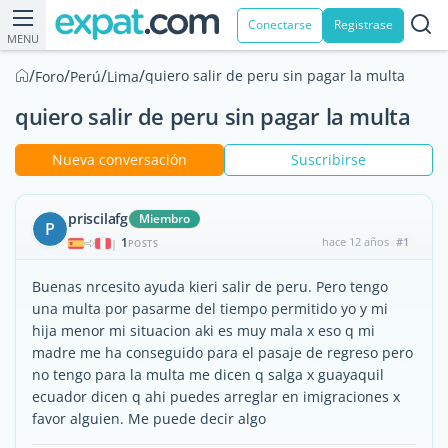
Conectarse
Registrase
MENU
/
/
/
/
quiero salir de peru sin pagar la multa
Foro
Perú
Lima
quiero salir de peru sin pagar la multa
Nueva conversación
Suscribirse
priscilafg
Miembro
P
1
hace 12 años
#1
|
POSTS
Buenas nrcesito ayuda kieri salir de peru. Pero tengo
una multa por pasarme del tiempo permitido yo y mi
hija menor mi situacion aki es muy mala x eso q mi
madre me ha conseguido para el pasaje de regreso pero
no tengo para la multa me dicen q salga x guayaquil
ecuador dicen q ahi puedes arreglar en imigraciones x
favor alguien. Me puede decir algo