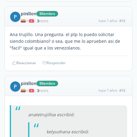
pinillon
Miembro
P
3
hace 7 años
#12
|
POSTS
Ana trujillo. Una pregunta. el ptp lo puedo solicitar
siendo colombiano? o sea, que me lo aprueben asi de
"facil" igual que a los venezolanos.
Reaccionar
Responder
pinillon
Miembro
P
3
hace 7 años
#13
|
POSTS
anatetrujilloa escribió:
kelyuohana escribió: