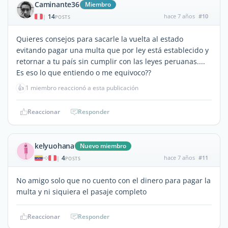
Caminante36
Miembro
14
hace 7 años
#10
|
POSTS
Quieres consejos para sacarle la vuelta al estado
evitando pagar una multa que por ley está establecido y
retornar a tu país sin cumplir con las leyes peruanas....
Es eso lo que entiendo o me equivoco??
👍
1 miembro reaccionó a esta publicación
Reaccionar
Responder
kelyuohana
Nuevo miembro
4
hace 7 años
#11
|
POSTS
No amigo solo que no cuento con el dinero para pagar la
multa y ni siquiera el pasaje completo
Reaccionar
Responder