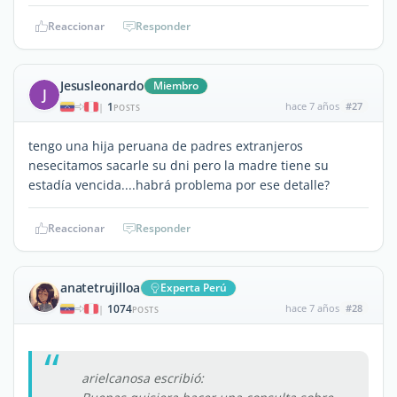
Reaccionar
Responder
Jesusleonardo
Miembro
J
1
hace 7 años
#27
|
POSTS
tengo una hija peruana de padres extranjeros
nesecitamos sacarle su dni pero la madre tiene su
estadía vencida....habrá problema por ese detalle?
Reaccionar
Responder
anatetrujilloa
Experta Perú
1074
hace 7 años
#28
|
POSTS
arielcanosa escribió: