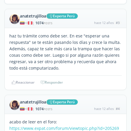
anatetrujilloa
Experta Perú
1074
hace 12 años
#3
|
POSTS
haz tu trámite como debe ser. En ese "esperar una
respuesta" se te están pasando los días y crece la multa.
Además, capaz te sale más cara la trampa que hacer las
cosas como debe ser. Luego si por alguna razón quieres
regresar, va a ser otro problema y recuerda que ahora
todo está computarizado.
Reaccionar
Responder
anatetrujilloa
Experta Perú
1074
hace 12 años
#4
|
POSTS
acabo de leer en el foro:
https://www.expat.com/forum/viewtopic.php?id=205269