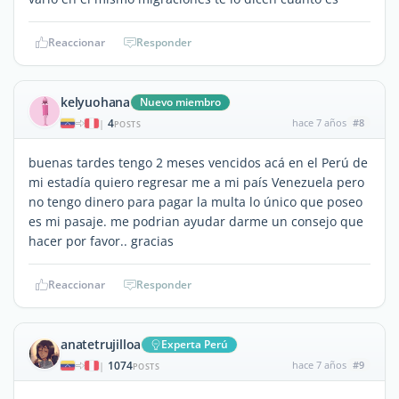
Reaccionar
Responder
kelyuohana
Nuevo miembro
4
hace 7 años
#8
|
POSTS
buenas tardes tengo 2 meses vencidos acá en el Perú de
mi estadía quiero regresar me a mi país Venezuela pero
no tengo dinero para pagar la multa lo único que poseo
es mi pasaje. me podrian ayudar darme un consejo que
hacer por favor.. gracias
Reaccionar
Responder
anatetrujilloa
Experta Perú
1074
hace 7 años
#9
|
POSTS