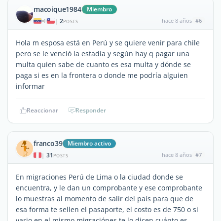
macoique1984
Miembro
2
hace 8 años
#6
|
POSTS
Hola m esposa está en Perú y se quiere venir para chile
pero se le venció la estadía y según hay q pagar una
multa quien sabe de cuanto es esa multa y dónde se
paga si es en la frontera o donde me podría alguien
informar
Reaccionar
Responder
franco39
Miembro activo
31
hace 8 años
#7
|
POSTS
En migraciones Perú de Lima o la ciudad donde se
encuentra, y le dan un comprobante y ese comprobante
lo muestras al momento de salir del país para que de
esa forma te sellen el pasaporte, el costo es de 750 o si
vario en el mismo migraciónes te lo dicen cuánto es