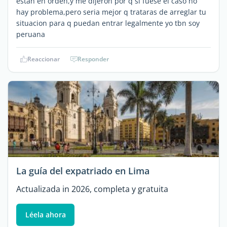
estan en orden,y me dijeron por q si fuese el caso no
hay problema,pero seria mejor q trataras de arreglar tu
situacion para q puedan entrar legalmente yo tbn soy
peruana
Reaccionar
Responder
La guía del expatriado en Lima
Actualizada in 2026, completa y gratuita
Léela ahora