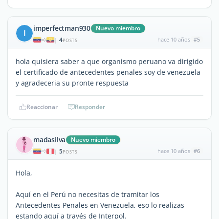
imperfectman930
Nuevo miembro
I
4
hace 10 años
#5
|
POSTS
hola quisiera saber a que organismo peruano va dirigido
el certificado de antecedentes penales soy de venezuela
y agradeceria su pronte respuesta
Reaccionar
Responder
madasilva
Nuevo miembro
5
hace 10 años
#6
|
POSTS
Hola,
Aquí en el Perú no necesitas de tramitar los
Antecedentes Penales en Venezuela, eso lo realizas
estando aquí a través de Interpol.