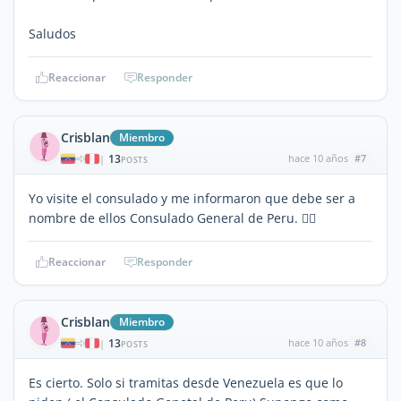
Saludos
Reaccionar
Responder
Crisblan
Miembro
13
hace 10 años
#7
|
POSTS
Yo visite el consulado y me informaron que debe ser a
nombre de ellos Consulado General de Peru. 👍🏼
Reaccionar
Responder
Crisblan
Miembro
13
hace 10 años
#8
|
POSTS
Es cierto. Solo si tramitas desde Venezuela es que lo