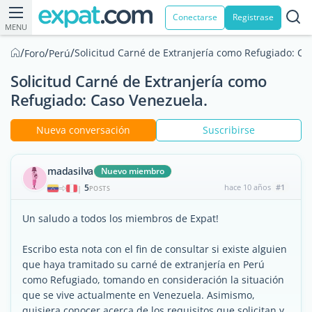
Conectarse
Registrase
MENU
/
/
/
Solicitud Carné de Extranjería como Refugiado: Ca
Foro
Perú
Solicitud Carné de Extranjería como
Refugiado: Caso Venezuela.
Nueva conversación
Suscribirse
madasilva
Nuevo miembro
5
hace 10 años
#1
|
POSTS
Un saludo a todos los miembros de Expat!
Escribo esta nota con el fin de consultar si existe alguien
que haya tramitado su carné de extranjería en Perú
como Refugiado, tomando en consideración la situación
que se vive actualmente en Venezuela. Asimismo,
quisiera conocer acerca de los requisitos que solicitan y