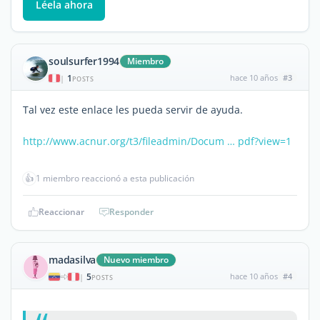
Léela ahora
soulsurfer1994
Miembro
1
hace 10 años
#3
|
POSTS
Tal vez este enlace les pueda servir de ayuda.
http://www.acnur.org/t3/fileadmin/Docum … pdf?view=1
👍
1 miembro reaccionó a esta publicación
Reaccionar
Responder
madasilva
Nuevo miembro
5
hace 10 años
#4
|
POSTS