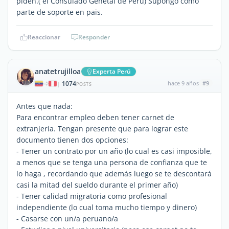
piden.( el Consulado Genetal de Peru) Supongo como
parte de soporte en pais.
Reaccionar
Responder
anatetrujilloa
Experta Perú
1074
hace 9 años
#9
|
POSTS
Antes que nada:
Para encontrar empleo deben tener carnet de
extranjería. Tengan presente que para lograr este
documento tienen dos opciones:
- Tener un contrato por un año (lo cual es casi imposible,
a menos que se tenga una persona de confianza que te
lo haga , recordando que además luego se te descontará
casi la mitad del sueldo durante el primer año)
- Tener calidad migratoria como profesional
independiente (lo cual toma mucho tiempo y dinero)
- Casarse con un/a peruano/a