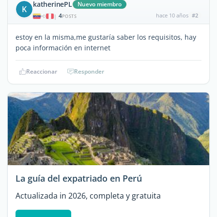
katherinePL
Nuevo miembro
K
4
hace 10 años
#2
|
POSTS
estoy en la misma,me gustaría saber los requisitos, hay
poca información en internet
Reaccionar
Responder
La guía del expatriado en Perú
Actualizada in 2026, completa y gratuita