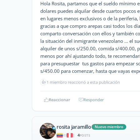
Hola Rosita, partamos que el sueldo mínimo e
dolares puedes alquilar desde cuartos pocos 
en lugares menos exclusivos o de la periferia
gracias a que compro arepas casi todos los día
comparto conversación con ellos y también co
la situación del inmigrante venezolano ... el 
alquiler de unos s/250.00, comida s/400.00, 
menos por ahí ajustando todo, te recomendar
para presupuestar tus gastos para empezar sob
s/450.00 para comenzar, hasta que vayas expe
👍
1 miembro reaccionó a esta publicación
Reaccionar
Responder
rosita jaramillo
Nuevo miembro
4
|
POSTS