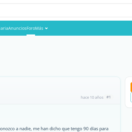
iaria
Anuncios
Foro
Más
Eventos
Miembros
Fotos
#1
hace 10 años
conozco a nadie, me han dicho que tengo 90 días para