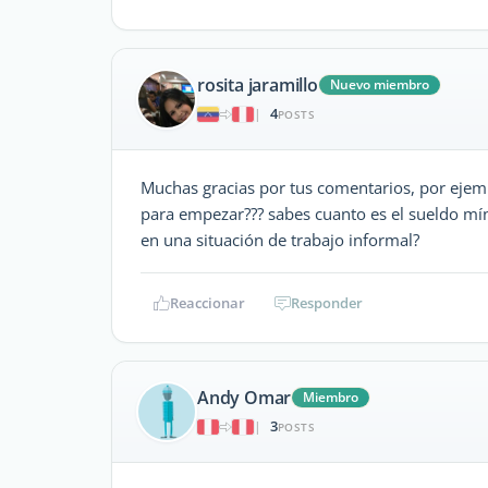
rosita jaramillo
Nuevo miembro
4
|
POSTS
Muchas gracias por tus comentarios, por ejem
para empezar??? sabes cuanto es el sueldo mí
en una situación de trabajo informal?
Reaccionar
Responder
Andy Omar
Miembro
3
|
POSTS