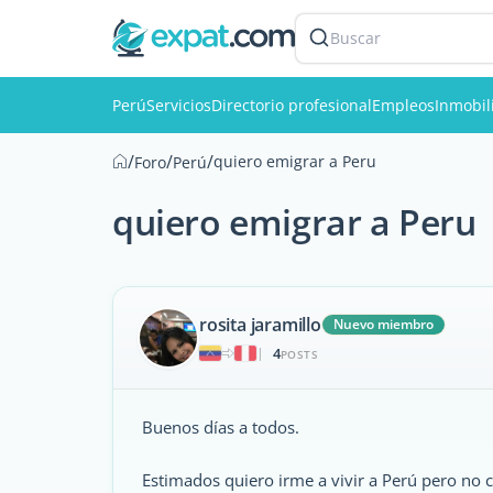
Buscar
Perú
Servicios
Directorio profesional
Empleos
Inmobil
/
/
/
quiero emigrar a Peru
Foro
Perú
quiero emigrar a Peru
rosita jaramillo
Nuevo miembro
4
|
POSTS
Buenos días a todos.
Estimados quiero irme a vivir a Perú pero no 