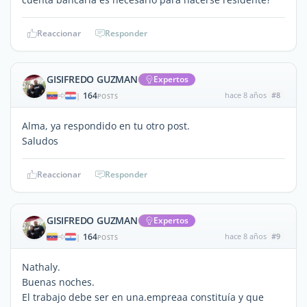
Reaccionar
Responder
GISIFREDO GUZMAN
Expertos
164
hace 8 años
#8
|
POSTS
Alma, ya respondido en tu otro post.
Saludos
Reaccionar
Responder
GISIFREDO GUZMAN
Expertos
164
hace 8 años
#9
|
POSTS
Nathaly.
Buenas noches.
El trabajo debe ser en una.empreaa constituía y que