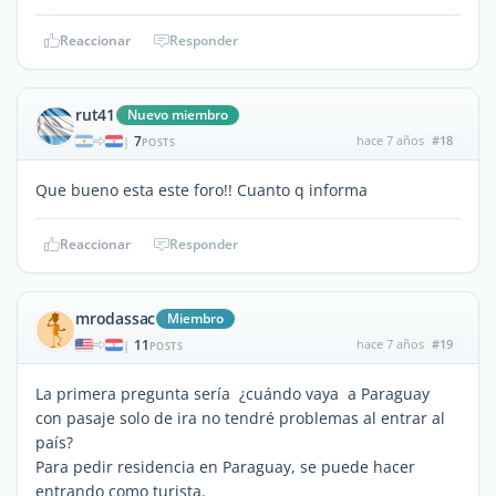
Reaccionar
Responder
rut41
Nuevo miembro
7
hace 7 años
#18
|
POSTS
Que bueno esta este foro!! Cuanto q informa
Reaccionar
Responder
mrodassac
Miembro
11
hace 7 años
#19
|
POSTS
La primera pregunta sería ¿cuándo vaya a Paraguay
con pasaje solo de ira no tendré problemas al entrar al
país?
Para pedir residencia en Paraguay, se puede hacer
entrando como turista.