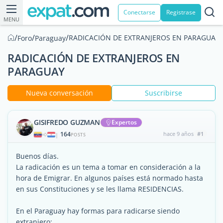
Conectarse
Registrase
MENU
/
/
/
RADICACIÓN DE EXTRANJEROS EN PARAGUAY
Foro
Paraguay
RADICACIÓN DE EXTRANJEROS EN
PARAGUAY
Nueva conversación
Suscribirse
GISIFREDO GUZMAN
Expertos
164
hace 9 años
#1
|
POSTS
Buenos días.
La radicación es un tema a tomar en consideración a la
hora de Emigrar. En algunos países está normado hasta
en sus Constituciones y se les llama RESIDENCIAS.
En el Paraguay hay formas para radicarse siendo
extranjero: