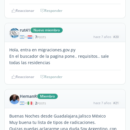
Reaccionar
Responder
rut41
Nuevo miembro
7
hace 7 años
#20
|
POSTS
Hola, entra en migraciones.gov.py
En el buscador de la pagina pone.. requisitos.. sale
todas las residencias
Reaccionar
Responder
HernanR
Miembro
2
hace 7 años
#21
|
POSTS
Buenas Noches desde Guadalajara,Jalisco México
Muy buena tu lista de tipos de radicaciones.
Quizas puedas aclararme una duda,Soy Argentino, con