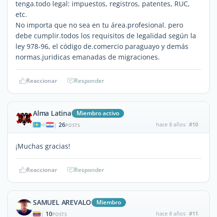
tenga.todo legal: impuestos, registros, patentes, RUC,
etc.
No importa que no sea en tu área.profesional. pero
debe cumplir.todos los requisitos de legalidad según la
ley 978-96, el código de.comercio paraguayo y demás
normas.juridicas emanadas de migraciones.
Reaccionar
Responder
Alma Latina
Miembro activo
26
hace 8 años
#10
|
POSTS
¡Muchas gracias!
Reaccionar
Responder
SAMUEL AREVALO
Miembro
10
hace 8 años
#11
|
POSTS