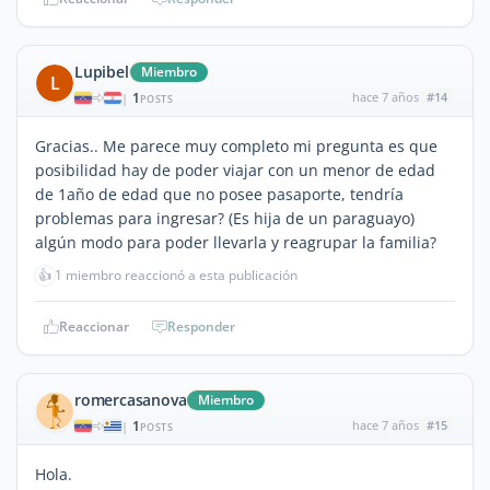
Lupibel
Miembro
L
1
hace 7 años
#14
|
POSTS
Gracias.. Me parece muy completo mi pregunta es que
posibilidad hay de poder viajar con un menor de edad
de 1año de edad que no posee pasaporte, tendría
problemas para ingresar? (Es hija de un paraguayo)
algún modo para poder llevarla y reagrupar la familia?
👍
1 miembro reaccionó a esta publicación
Reaccionar
Responder
romercasanova
Miembro
1
hace 7 años
#15
|
POSTS
Hola.