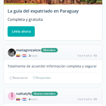
La guía del expatriado en Paraguay
Completa y gratuita
Léela ahora
mariagonzalezx
Miembro
3
hace 8 años
#3
|
POSTS
Totalmente de acuerdo! Información completa y segura!
Reaccionar
Responder
nathalyfq
Nuevo miembro
4
hace 8 años
#4
|
POSTS