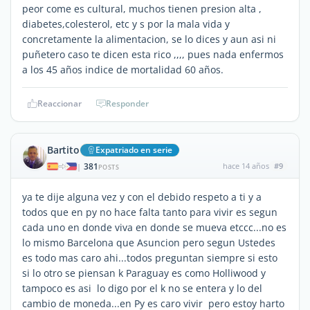
peor come es cultural, muchos tienen presion alta ,
diabetes,colesterol, etc y s por la mala vida y
concretamente la alimentacion, se lo dices y aun asi ni
puñetero caso te dicen esta rico ,,,, pues nada enfermos
a los 45 años indice de mortalidad 60 años.
Reaccionar
Responder
Bartito
Expatriado en serie
381
hace 14 años
#9
|
POSTS
ya te dije alguna vez y con el debido respeto a ti y a
todos que en py no hace falta tanto para vivir es segun
cada uno en donde viva en donde se mueva etccc...no es
lo mismo Barcelona que Asuncion pero segun Ustedes
es todo mas caro ahi...todos preguntan siempre si esto
si lo otro se piensan k Paraguay es como Holliwood y
tampoco es asi lo digo por el k no se entera y lo del
cambio de moneda...en Py es caro vivir pero estoy harto