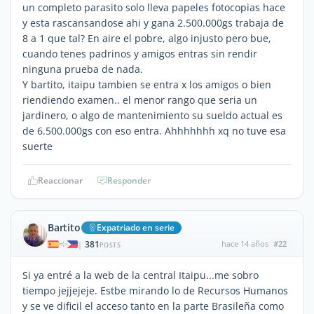
un completo parasito solo lleva papeles fotocopias hace
y esta rascansandose ahi y gana 2.500.000gs trabaja de
8 a 1 que tal? En aire el pobre, algo injusto pero bue,
cuando tenes padrinos y amigos entras sin rendir
ninguna prueba de nada.
Y bartito, itaipu tambien se entra x los amigos o bien
riendiendo examen.. el menor rango que seria un
jardinero, o algo de mantenimiento su sueldo actual es
de 6.500.000gs con eso entra. Ahhhhhhh xq no tuve esa
suerte
Reaccionar
Responder
Bartito
Expatriado en serie
381
hace 14 años
#22
|
POSTS
Si ya entré a la web de la central Itaipu...me sobro
tiempo jejjejeje. Estbe mirando lo de Recursos Humanos
y se ve dificil el acceso tanto en la parte Brasileña como