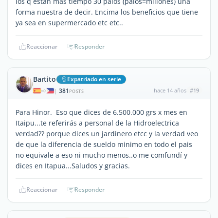
los q estan mas tiempo 30 palos (palos=millones) una
forma nuestra de decir. Encima los beneficios que tiene
ya sea en supermercado etc etc..
Reaccionar
Responder
Bartito
Expatriado en serie
381
hace 14 años
#19
|
POSTS
Para Hinor. Eso que dices de 6.500.000 grs x mes en
Itaipu...te referirás a personal de la Hidroelectrica
verdad?? porque dices un jardinero etcc y la verdad veo
de que la diferencia de sueldo minimo en todo el pais
no equivale a eso ni mucho menos..o me comfundí y
dices en Itapua...Saludos y gracias.
Reaccionar
Responder