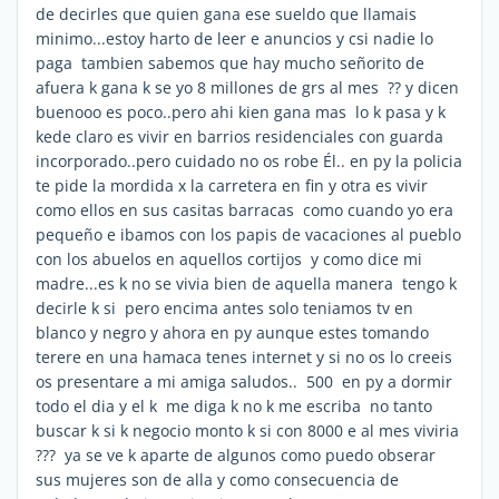
de decirles que quien gana ese sueldo que llamais
minimo...estoy harto de leer e anuncios y csi nadie lo
paga tambien sabemos que hay mucho señorito de
afuera k gana k se yo 8 millones de grs al mes ?? y dicen
buenooo es poco..pero ahi kien gana mas lo k pasa y k
kede claro es vivir en barrios residenciales con guarda
incorporado..pero cuidado no os robe Él.. en py la policia
te pide la mordida x la carretera en fin y otra es vivir
como ellos en sus casitas barracas como cuando yo era
pequeño e ibamos con los papis de vacaciones al pueblo
con los abuelos en aquellos cortijos y como dice mi
madre...es k no se vivia bien de aquella manera tengo k
decirle k si pero encima antes solo teniamos tv en
blanco y negro y ahora en py aunque estes tomando
terere en una hamaca tenes internet y si no os lo creeis
os presentare a mi amiga saludos.. 500  en py a dormir
todo el dia y el k me diga k no k me escriba no tanto
buscar k si k negocio monto k si con 8000 e al mes viviria
??? ya se ve k aparte de algunos como puedo obserar
sus mujeres son de alla y como consecuencia de