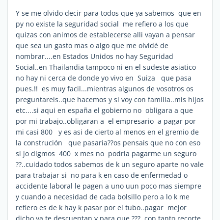
Y se me olvido decir para todos que ya sabemos que en
py no existe la seguridad social me refiero a los que
quizas con animos de establecerse alli vayan a pensar
que sea un gasto mas o algo que me olvidé de
nombrar....en Estados Unidos no hay Seguridad
Social..en Thailandia tampoco ni en el sudeste asiatico
no hay ni cerca de donde yo vivo en Suiza que pasa
pues.!! es muy facil...mientras algunos de vosotros os
preguntareis..que hacemos y si voy con familia..mis hijos
etc....si aqui en españa el gobierno no obligara a que
por mi trabajo..obligaran a el empresario a pagar por
mi casi 800  y es asi de cierto al menos en el gremio de
la construción que pasaria??os pensais que no con eso
si jo digmos 400  x mes no podria pagarme un seguro
??..cuidado todos sabemos de k un seguro aparte no vale
para trabajar si no para k en caso de enfermedad o
accidente laboral le pagen a uno uun poco mas siempre
y cuando a necesidad de cada bolsillo pero a lo k me
refiero es de k hay k pasar por el tubo..pagar mejor
dicho ya te descuentan y para que ??? con tanto recorte