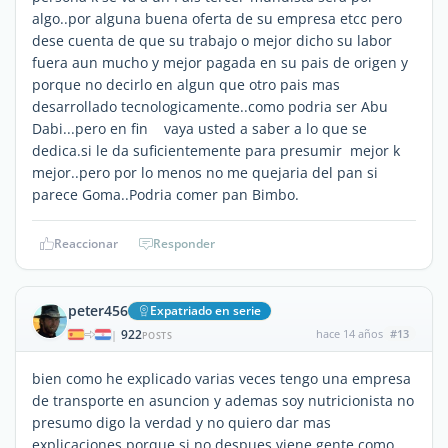
algo..por alguna buena oferta de su empresa etcc pero
dese cuenta de que su trabajo o mejor dicho su labor
fuera aun mucho y mejor pagada en su pais de origen y
porque no decirlo en algun que otro pais mas
desarrollado tecnologicamente..como podria ser Abu
Dabi...pero en fin vaya usted a saber a lo que se
dedica.si le da suficientemente para presumir mejor k
mejor..pero por lo menos no me quejaria del pan si
parece Goma..Podria comer pan Bimbo.
Reaccionar
Responder
peter456
Expatriado en serie
922
hace 14 años
#13
|
POSTS
bien como he explicado varias veces tengo una empresa
de transporte en asuncion y ademas soy nutricionista no
presumo digo la verdad y no quiero dar mas
explicaciones porque si no despues viene gente como