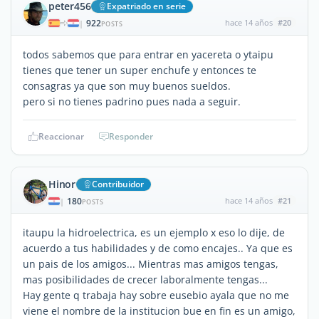
peter456
Expatriado en serie
922
hace 14 años
#20
|
POSTS
todos sabemos que para entrar en yacereta o ytaipu
tienes que tener un super enchufe y entonces te
consagras ya que son muy buenos sueldos.
pero si no tienes padrino pues nada a seguir.
Reaccionar
Responder
Hinor
Contribuidor
180
hace 14 años
#21
|
POSTS
itaupu la hidroelectrica, es un ejemplo x eso lo dije, de
acuerdo a tus habilidades y de como encajes.. Ya que es
un pais de los amigos... Mientras mas amigos tengas,
mas posibilidades de crecer laboralmente tengas...
Hay gente q trabaja hay sobre eusebio ayala que no me
viene el nombre de la institucion bue en fin es un amigo,