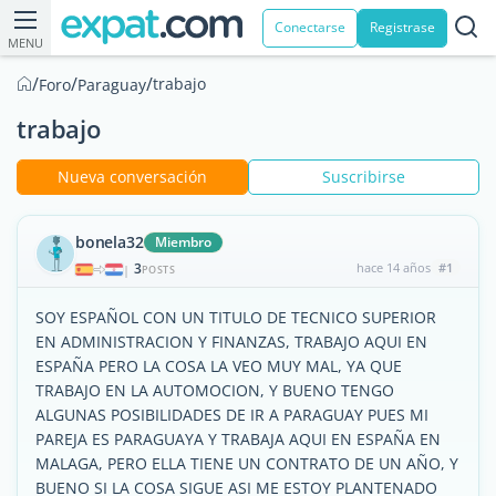
Conectarse
Registrase
MENU
/
/
/
trabajo
Foro
Paraguay
trabajo
Nueva conversación
Suscribirse
bonela32
Miembro
3
hace 14 años
#1
|
POSTS
SOY ESPAÑOL CON UN TITULO DE TECNICO SUPERIOR
EN ADMINISTRACION Y FINANZAS, TRABAJO AQUI EN
ESPAÑA PERO LA COSA LA VEO MUY MAL, YA QUE
TRABAJO EN LA AUTOMOCION, Y BUENO TENGO
ALGUNAS POSIBILIDADES DE IR A PARAGUAY PUES MI
PAREJA ES PARAGUAYA Y TRABAJA AQUI EN ESPAÑA EN
MALAGA, PERO ELLA TIENE UN CONTRATO DE UN AÑO, Y
BUENO SI LA COSA SIGUE ASI ME ESTOY PLANTENADO