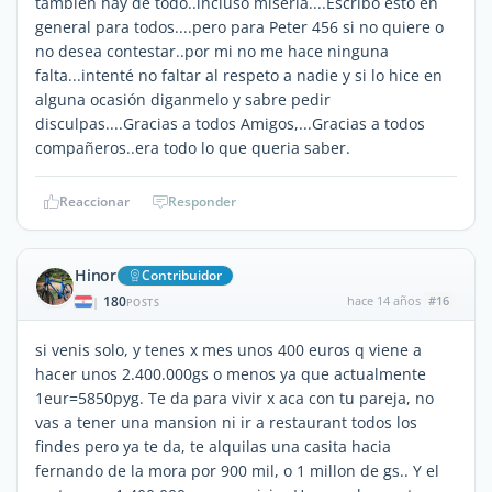
tambien hay de todo..incluso miseria....Escribo esto en
general para todos....pero para Peter 456 si no quiere o
no desea contestar..por mi no me hace ninguna
falta...intenté no faltar al respeto a nadie y si lo hice en
alguna ocasión diganmelo y sabre pedir
disculpas....Gracias a todos Amigos,...Gracias a todos
compañeros..era todo lo que queria saber.
Reaccionar
Responder
Hinor
Contribuidor
180
hace 14 años
#16
|
POSTS
si venis solo, y tenes x mes unos 400 euros q viene a
hacer unos 2.400.000gs o menos ya que actualmente
1eur=5850pyg. Te da para vivir x aca con tu pareja, no
vas a tener una mansion ni ir a restaurant todos los
findes pero ya te da, te alquilas una casita hacia
fernando de la mora por 900 mil, o 1 millon de gs.. Y el