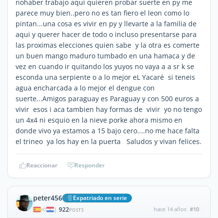
nohaber trabajo aqui quieren probar suerte en py me
parece muy bien..pero no es tan fiero el leon como lo
pintan...una cosa es vivir en py y llevarte a la familia de
aqui y querer hacer de todo o incluso presentarse para
las proximas elecciones quien sabe y la otra es comerte
un buen mango maduro tumbado en una hamaca y de
vez en cuando ir quitando los yuyos no vaya a a sr k se
esconda una serpiente o a lo mejor eL Yacaré si teneis
agua encharcada a lo mejor el dengue con
suerte...Amigos paraguay es Paraguay y con 500 euros a
vivir esos i aca tambien hay formas de vivir yo no tengo
un 4x4 ni esquio en la nieve porke ahora mismo en
donde vivo ya estamos a 15 bajo cero....no me hace falta
el trineo ya los hay en la puerta Saludos y vivan felices.
Reaccionar
Responder
peter456
Expatriado en serie
922
hace 14 años
#10
|
POSTS