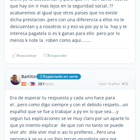
que hay sin ir mas lejos en la seguridad social..??
acabaremos al igual que otros paises que no existe
dicha prestacion..pero con una diferencia a ellos no le
descuentan y a nosotros si y eso va por py si la hay y te
interesa pagatela si es k ganas para ello pero por lo
menos k note la roben como aqui........
Reaccionar
Responder
Bartito
Expatriado en serie
381
hace 14 años
#12
|
POSTS
Era de esperar tu respuesta y cada uno hace para
el...pero como digo siempre y con el debido respeto...un
español que se fue a trabajar a py en lo que sea....y
segun tus explicaciones se ve muy claro por un aparte lo
que yo intento explicar de que con no tanto se puede
vivir ahi dile vivir mal si asi lo prefieres...Pero una
persona k se va a un Pais tercer-mundista sera por