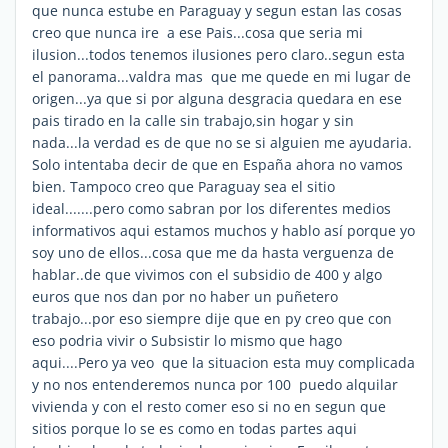
que nunca estube en Paraguay y segun estan las cosas
creo que nunca ire a ese Pais...cosa que seria mi
ilusion...todos tenemos ilusiones pero claro..segun esta
el panorama...valdra mas que me quede en mi lugar de
origen...ya que si por alguna desgracia quedara en ese
pais tirado en la calle sin trabajo,sin hogar y sin
nada...la verdad es de que no se si alguien me ayudaria.
Solo intentaba decir de que en España ahora no vamos
bien. Tampoco creo que Paraguay sea el sitio
ideal.......pero como sabran por los diferentes medios
informativos aqui estamos muchos y hablo así porque yo
soy uno de ellos...cosa que me da hasta verguenza de
hablar..de que vivimos con el subsidio de 400 y algo
euros que nos dan por no haber un puñetero
trabajo...por eso siempre dije que en py creo que con
eso podria vivir o Subsistir lo mismo que hago
aqui....Pero ya veo que la situacion esta muy complicada
y no nos entenderemos nunca por 100  puedo alquilar
vivienda y con el resto comer eso si no en segun que
sitios porque lo se es como en todas partes aqui