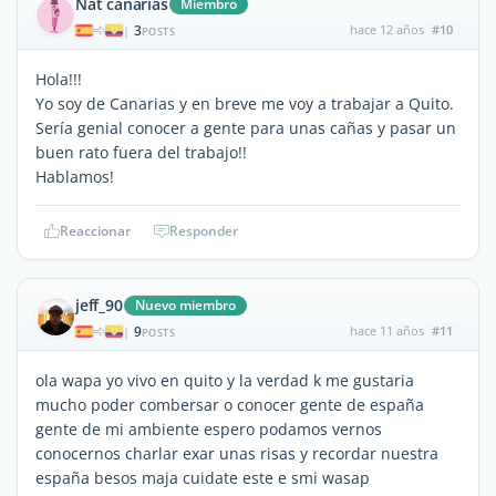
Nat canarias
Miembro
3
hace 12 años
#10
|
POSTS
Hola!!!
Yo soy de Canarias y en breve me voy a trabajar a Quito.
Sería genial conocer a gente para unas cañas y pasar un
buen rato fuera del trabajo!!
Hablamos!
Reaccionar
Responder
jeff_90
Nuevo miembro
9
hace 11 años
#11
|
POSTS
ola wapa yo vivo en quito y la verdad k me gustaria
mucho poder combersar o conocer gente de españa
gente de mi ambiente espero podamos vernos
conocernos charlar exar unas risas y recordar nuestra
españa besos maja cuidate este e smi wasap