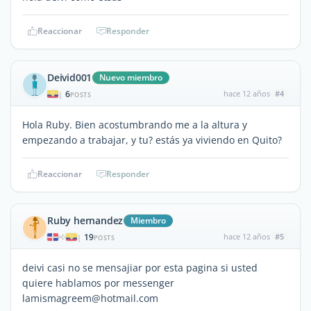
Reaccionar
Responder
Deivid001
Nuevo miembro
6
hace 12 años
#4
|
POSTS
Hola Ruby. Bien acostumbrando me a la altura y
empezando a trabajar, y tu? estás ya viviendo en Quito?
Reaccionar
Responder
Ruby hernandez
Miembro
19
hace 12 años
#5
|
POSTS
deivi casi no se mensajiar por esta pagina si usted
quiere hablamos por messenger
lamismagreem@hotmail.com