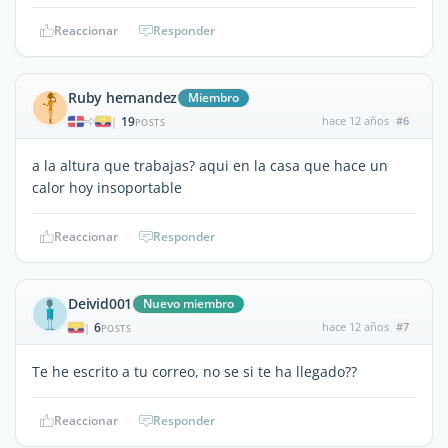
Reaccionar
Responder
Ruby hernandez
Miembro
19
hace 12 años
#6
|
POSTS
a la altura que trabajas? aqui en la casa que hace un
calor hoy insoportable
Reaccionar
Responder
Deivid001
Nuevo miembro
6
hace 12 años
#7
|
POSTS
Te he escrito a tu correo, no se si te ha llegado??
Reaccionar
Responder