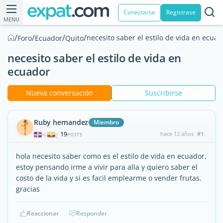
Conectarse
Registrase
MENU
/
/
/
/
necesito saber el estilo de vida en ecuad
Foro
Ecuador
Quito
necesito saber el estilo de vida en
ecuador
Nueva conversación
Suscribirse
Ruby hernandez
Miembro
19
hace 12 años
#1
|
POSTS
hola necesito saber como es el estilo de vida en ecuador,
estoy pensando irme a vivir para alla y quiero saber el
costo de la vida y si es facil emplearme o vender frutas.
gracias
Reaccionar
Responder