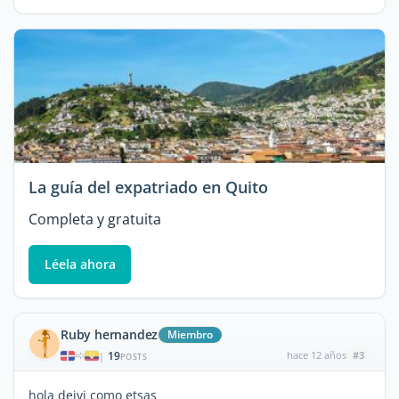
La guía del expatriado en Quito
Completa y gratuita
Léela ahora
Ruby hernandez
Miembro
19
hace 12 años
#3
|
POSTS
hola deivi como etsas