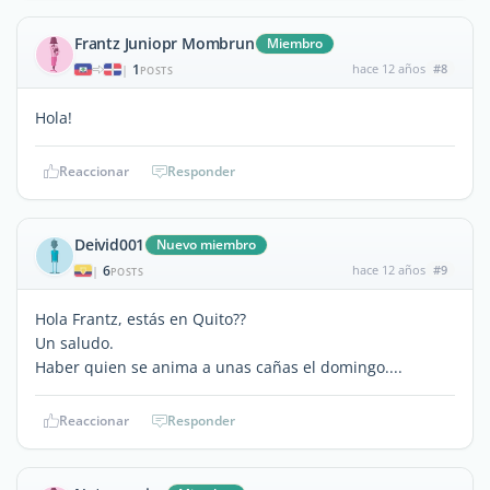
Frantz Juniopr Mombrun
Miembro
1
hace 12 años
#8
|
POSTS
Hola!
Reaccionar
Responder
Deivid001
Nuevo miembro
6
hace 12 años
#9
|
POSTS
Hola Frantz, estás en Quito??
Un saludo.
Haber quien se anima a unas cañas el domingo....
Reaccionar
Responder