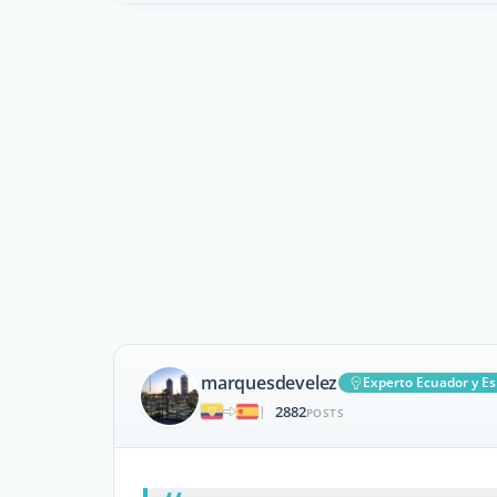
marquesdevelez
Experto Ecuador y E
2882
|
POSTS