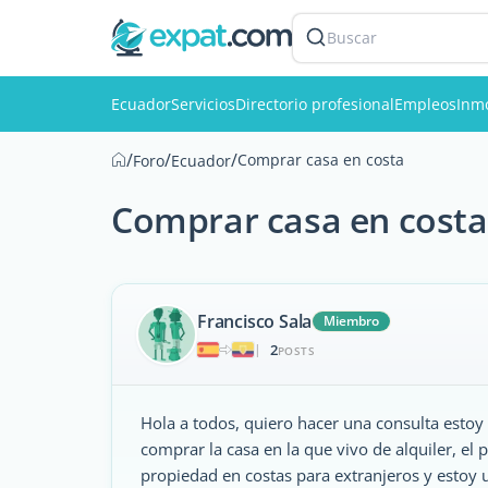
Buscar
Ecuador
Servicios
Directorio profesional
Empleos
Inmo
/
/
/
Comprar casa en costa
Foro
Ecuador
Comprar casa en costa
Francisco Sala
Miembro
2
|
POSTS
Hola a todos, quiero hacer una consulta esto
comprar la casa en la que vivo de alquiler, el 
propiedad en costas para extranjeros y estoy 