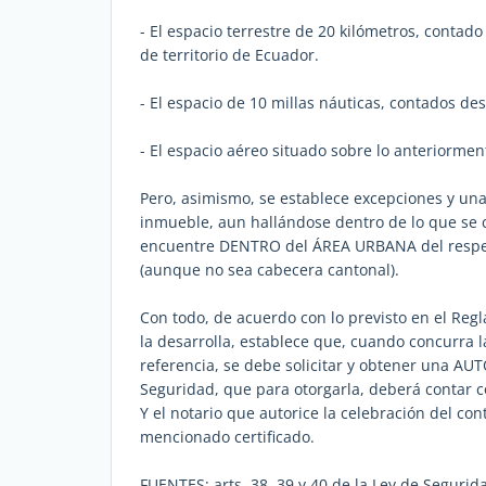
- El espacio terrestre de 20 kilómetros, contado
de territorio de Ecuador.
- El espacio de 10 millas náuticas, contados de
- El espacio aéreo situado sobre lo anteriormen
Pero, asimismo, se establece excepciones y una
inmueble, aun hallándose dentro de lo que se 
encuentre DENTRO del ÁREA URBANA del resp
(aunque no sea cabecera cantonal).
Con todo, de acuerdo con lo previsto en el Reg
la desarrolla, establece que, cuando concurra l
referencia, se debe solicitar y obtener una AU
Seguridad, que para otorgarla, deberá contar c
Y el notario que autorice la celebración del co
mencionado certificado.
FUENTES: arts. 38, 39 y 40 de la Ley de Segurid