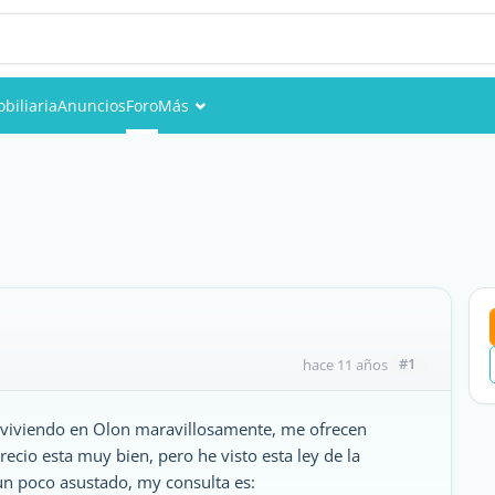
biliaria
Anuncios
Foro
Más
Eventos
Miembros
Fotos
#1
hace 11 años
y viviendo en Olon maravillosamente, me ofrecen
precio esta muy bien, pero he visto esta ley de la
un poco asustado, my consulta es: