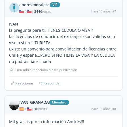
andresmoralesc
ViP
2446
hace 13 años
#7
|
POSTS
IVAN
la pregunta para ti, TIENES CEDULA O VISA ?
las licencias de conducir del extranjero son validas solo
y solo si eres TURISTA
Existe un convenio para convalidacion de licencias entre
Chile y españa...PERO SI NO TIENS LA VISA Y LA CEDULA
no podras hacer nada
👍
1 miembro reaccionó a esta publicación
Reaccionar
Responder
IVAN_GRANADA
Miembro
10
hace 13 años
#8
|
POSTS
Mil gracias por la información Andrés!!!