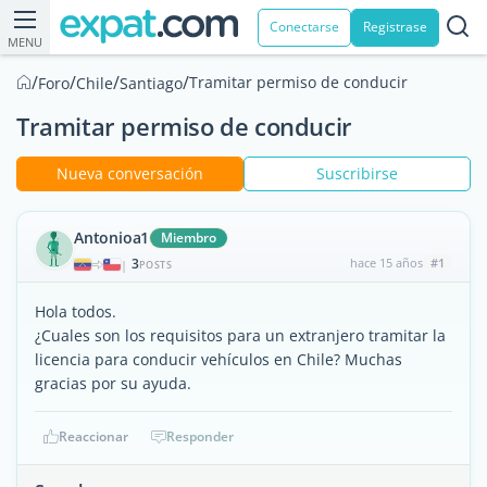
Conectarse
Registrase
MENU
/
/
/
/
Tramitar permiso de conducir
Foro
Chile
Santiago
Tramitar permiso de conducir
Nueva conversación
Suscribirse
Antonioa1
Miembro
3
hace 15 años
#1
|
POSTS
Hola todos.
¿Cuales son los requisitos para un extranjero tramitar la
licencia para conducir vehículos en Chile? Muchas
gracias por su ayuda.
Reaccionar
Responder