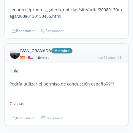
senado.cl/prontus_galeria_noticias/site/artic/20080130/p
ags/20080130150455.html
Reaccionar
Responder
IVAN_GRANADA
Miembro
10
hace 13 años
#6
|
POSTS
Hola,
Podría utilizar el permiso de conducción español????
Gracias,
Reaccionar
Responder