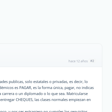
#2
hace 12 años
s publicas, solo estatales o privadas, es decir, lo
adémicos es PAGAR, es la forma única, pagar, no indicas
a carrera o un diplomado o lo que sea. Matricularse
, entregar CHEQUES, las clases normales empiezan en
.
anco, y por ser extranjero no cumples los requisitos,