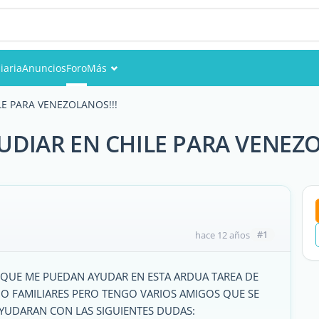
iaria
Anuncios
Foro
Más
Eventos
LE PARA VENEZOLANOS!!!
Miembros
UDIAR EN CHILE PARA VENEZO
Fotos
#1
hace 12 años
 QUE ME PUEDAN AYUDAR EN ESTA ARDUA TAREA DE
O FAMILIARES PERO TENGO VARIOS AMIGOS QUE SE
AYUDARAN CON LAS SIGUIENTES DUDAS: