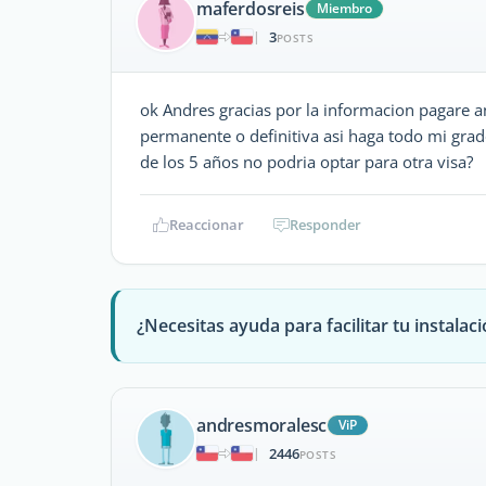
maferdosreis
Miembro
3
|
POSTS
ok Andres gracias por la informacion pagare a
permanente o definitiva asi haga todo mi grado
de los 5 años no podria optar para otra visa?
Reaccionar
Responder
¿Necesitas ayuda para facilitar tu instalaci
andresmoralesc
ViP
2446
|
POSTS