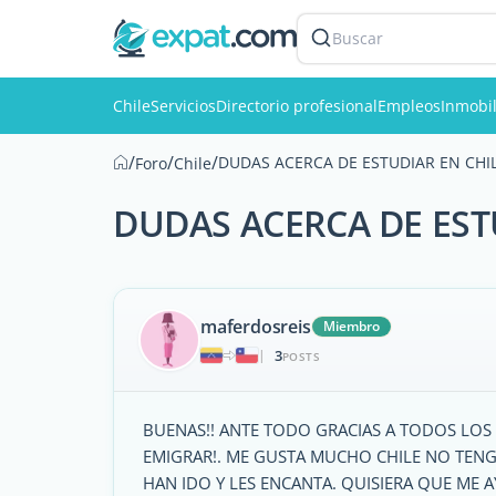
Buscar
Chile
Servicios
Directorio profesional
Empleos
Inmobil
/
/
/
DUDAS ACERCA DE ESTUDIAR EN CHI
Foro
Chile
DUDAS ACERCA DE EST
maferdosreis
Miembro
3
|
POSTS
BUENAS!! ANTE TODO GRACIAS A TODOS LOS
EMIGRAR!. ME GUSTA MUCHO CHILE NO TENG
HAN IDO Y LES ENCANTA. QUISIERA QUE ME 