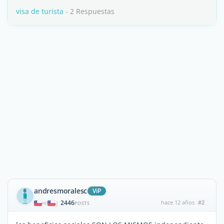
visa de turista
- 2 Respuestas
andresmoralesc
ViP
2446
hace 12 años
#2
|
POSTS