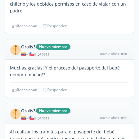
chileno y los debidos permisos en caso de viajar con un
padre
Reaccionar
Responder
Oralis3
Nuevo miembro
5
hace 8 años
#10
|
POSTS
Muchas gracias! Y el proceso del pasaporte del bebé
demora mucho??
Reaccionar
Responder
Oralis3
Nuevo miembro
5
hace 8 años
#11
|
POSTS
Al realizar los trámites para el pasaporte del bebé
quiere decir q Ya podría regresar con mi bebé a mi país