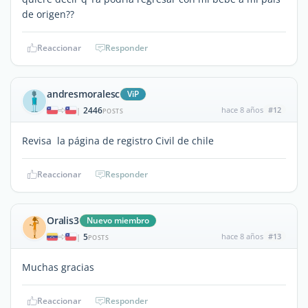
de origen??
Reaccionar
Responder
andresmoralesc
ViP
2446
hace 8 años
#12
|
POSTS
Revisa la página de registro Civil de chile
Reaccionar
Responder
Oralis3
Nuevo miembro
5
hace 8 años
#13
|
POSTS
Muchas gracias
Reaccionar
Responder