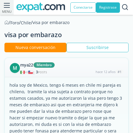
Conectarse
Registrase
MENU
/
/
/
visa por embarazo
Foro
Chile
visa por embarazo
Nueva conversación
Suscribirse
mya22
Miembro
M
3
hace 12 años
#1
|
POSTS
hola soy de Mexico, tengo 6 meses en chile mi pareja es
chileno, tramite la visa sujeta a contrato porque no
estamos casados, ya me autorizaron la visa pero tengo 3
meses de embarazo asi que en extranjeria me dijero k
me pueden dar la visa de embarazo pero nose que
hacer si empezar nuevo tramite o dejar la que ya me
autorizaron, mi duda es si con la visa de embarazo
puedo tener fonasa para atenderme particular o sera