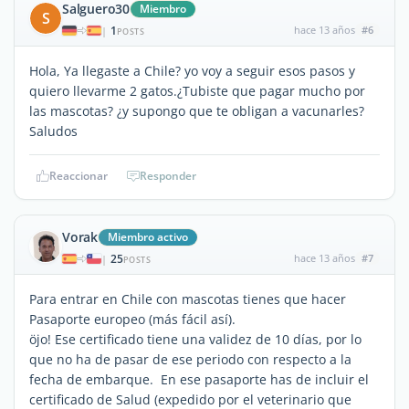
Salguero30
Miembro
S
1
hace 13 años
#6
|
POSTS
Hola, Ya llegaste a Chile? yo voy a seguir esos pasos y
quiero llevarme 2 gatos.¿Tubiste que pagar mucho por
las mascotas? ¿y supongo que te obligan a vacunarles?
Saludos
Reaccionar
Responder
Vorak
Miembro activo
25
hace 13 años
#7
|
POSTS
Para entrar en Chile con mascotas tienes que hacer
Pasaporte europeo (más fácil así).
öjo! Ese certificado tiene una validez de 10 días, por lo
que no ha de pasar de ese periodo con respecto a la
fecha de embarque. En ese pasaporte has de incluir el
certificado de Salud (expedido por el veterinario que