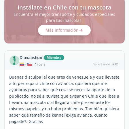
Instálate en Chile con tu mascota
Encuentra el mejor transporte y cuidados especiales
para tus mascotas.
Más información
Dianaashum
Miembro
1
hace 9 años
#12
|
POSTS
Buenas disculpa leí que eres de venezuela y que llevaste
a tu perro para chile con avianca, quisiera que me
ayudaras para saber qué cosa se necesita aparte de lo
publicado, no sé si tuviste que avisar en Chile que ibas a
llevar una mascota o al llegar a chile presentaste los
mismos papeles y no hubo problemas. También quisiera
saber que tamaño de kennel exige avianca, cuanto
pagaste?. Gracias