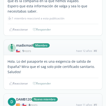
que es la compañía en la que hemos viajado.
Espero que esta información de valga y sea lo que
necesitabas saber.
👍
1 miembro reaccionó a esta publicación
Reaccionar
Responder
madixmad
Miembro
1
hace 12 años
#8
|
POSTS
Hola. Lo del pasaporte es una exigencia de salida de
España? Mira que el sag solo pide certificado sanitario.
Saludos!
Reaccionar
Responder
DAMB120
Nuevo miembro
D
8
hace 11 años
#9
|
POSTS