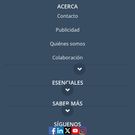
ACERCA
Contacto
Publicidad
Quiénes somos
Colaboración
ESENCIALES
Foro para expatriados
SABER MÁS
Guía para expatriados
FAQ
Trabajos en el extranjero
SÍGUENOS
Expertos