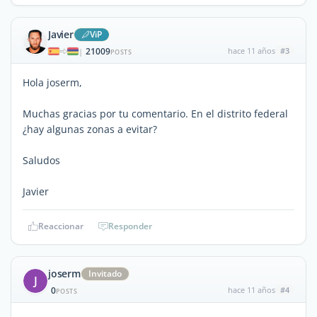
Javier
ViP
21009
hace 11 años
#3
|
POSTS
Hola joserm,
Muchas gracias por tu comentario. En el distrito federal
¿hay algunas zonas a evitar?
Saludos
Javier
Reaccionar
Responder
joserm
Invitado
J
0
hace 11 años
#4
POSTS