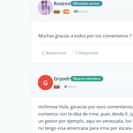
Rosinni
Miembro activo
45
|
POSTS
Muchas gracias a todos por tus comentarios !
Reaccionar
Responder
Gryselr
Nuevo miembro
G
4
|
POSTS
mchimea Hola, garacias por esos comentarios,
comienzo con la idea de irme, pues desde 0, q
un gestor por ejemplo, aqui en venezuela, los 
no tengo visa americana para irme por escala c