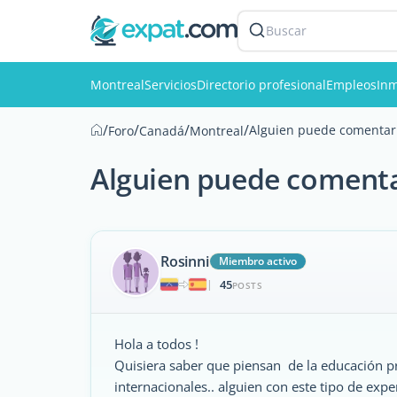
Buscar
Montreal
Servicios
Directorio profesional
Empleos
Inm
/
/
/
/
Alguien puede comentar
Foro
Canadá
Montreal
Alguien puede comenta
Rosinni
Miembro activo
45
|
POSTS
Hola a todos !
Quisiera saber que piensan de la educación p
internacionales.. alguien con este tipo de expe