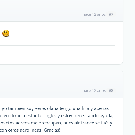
#7
hace 12 años
!
#8
hace 12 años
 yo tambien soy venezolana tengo una hija y apenas
uiero irme a estudiar ingles y estoy necesitando ayuda,
voletos aereos me preocupan, pues air france se fué, y
on otras aerolineas. Gracias!