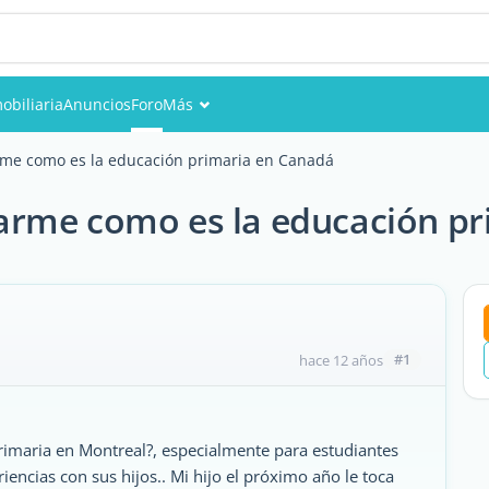
obiliaria
Anuncios
Foro
Más
Eventos
me como es la educación primaria en Canadá
Miembros
rme como es la educación pr
Fotos
#1
hace 12 años
rimaria en Montreal?, especialmente para estudiantes
riencias con sus hijos.. Mi hijo el próximo año le toca