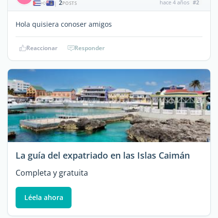
2
hace 4 años
#2
|
POSTS
Hola quisiera conoser amigos
Reaccionar
Responder
La guía del expatriado en las Islas Caimán
Completa y gratuita
Léela ahora