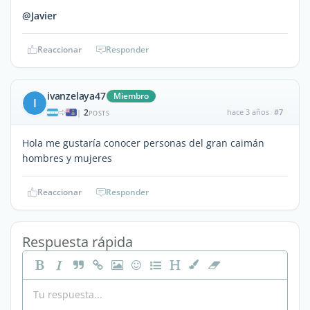
@Javier
Reaccionar
Responder
ivanzelaya47
Miembro
I
2
hace 3 años
#7
|
POSTS
Hola me gustaría conocer personas del gran caimán
hombres y mujeres
Reaccionar
Responder
Respuesta rápida