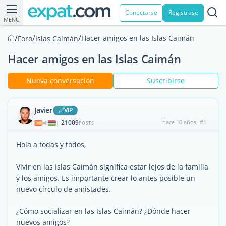
Conectarse
Registrase
MENU
/
/
/
Hacer amigos en las Islas Caimán
Foro
Islas Caimán
Hacer amigos en las Islas Caimán
Nueva conversación
Suscribirse
Javier
ViP
21009
hace 10 años
#1
|
POSTS
Hola a todas y todos,
Vivir en las Islas Caimán significa estar lejos de la familia
y los amigos. Es importante crear lo antes posible un
nuevo círculo de amistades.
¿Cómo socializar en las Islas Caimán? ¿Dónde hacer
nuevos amigos?