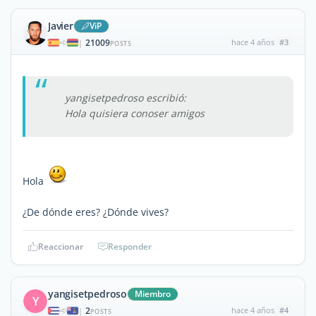
Javier
ViP
21009
hace 4 años
#3
|
POSTS
yangisetpedroso escribió:
Hola quisiera conoser amigos
Hola
¿De dónde eres? ¿Dónde vives?
Reaccionar
Responder
yangisetpedroso
Miembro
Y
2
hace 4 años
#4
|
POSTS