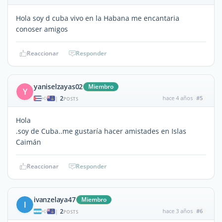
Hola soy d cuba vivo en la Habana me encantaria
conoser amigos
Reaccionar
Responder
yaniselzayas02
Miembro
Y
2
hace 4 años
#5
|
POSTS
Hola
.soy de Cuba..me gustaría hacer amistades en Islas
Caimán
Reaccionar
Responder
ivanzelaya47
Miembro
I
2
hace 3 años
#6
|
POSTS