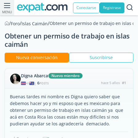
Conectarse
Registrase
MENU
/
/
/
Obtener un permiso de trabajo en islas c
Foro
Islas Caimán
Obtener un permiso de trabajo en islas
caimán
Nueva conversación
Suscribirse
Digna Abarca
Nuevo miembro
6
hace 5 años
#1
|
POSTS
Buenas tardes mi nombre es Digna quiero saber que
debemos hacer yo y mi esposo que es mexicano para
obtener un permiso de trabajo en islas caimán ya que
acá en Costa Rica las cosas están muy difíciles si nos
pudieran ayudar se los agradecería demaciado.