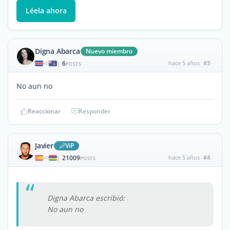
Léela ahora
Digna Abarca
Nuevo miembro
6
hace 5 años
#3
|
POSTS
No aun no
Reaccionar
Responder
Javier
ViP
21009
hace 5 años
#4
|
POSTS
Digna Abarca escribió:
No aun no