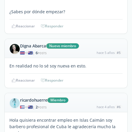
¿Sabes por dónde empezar?
Reaccionar
Responder
Digna Abarca
Nuevo miembro
6
hace 5 años
#5
|
POSTS
En realidad no lo sé soy nueva en esto.
Reaccionar
Responder
ricardohuerre
Miembro
2
hace 4 años
#6
|
POSTS
Hola quisiera encontrar empleo en Islas Caimán soy
barbero profesional de Cuba le agradecería mucho la