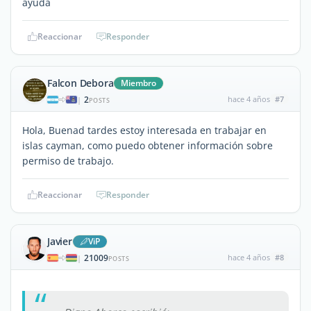
ayuda
Reaccionar
Responder
Falcon Debora
Miembro
2
hace 4 años
#7
|
POSTS
Hola, Buenad tardes estoy interesada en trabajar en
islas cayman, como puedo obtener información sobre
permiso de trabajo.
Reaccionar
Responder
Javier
ViP
21009
hace 4 años
#8
|
POSTS