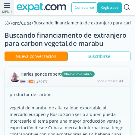
Conectarse
Registrase
MENU
/
/
/
Buscando financiamento de extranjero para carb
Foro
Cuba
Buscando financiamento de extranjero
para carbon vegetal.de marabu
Nueva conversación
Suscribirse
Harles ponce robert
Nuevo miembro
3
hace 2 meses
#1
|
POSTS
productor de carbón
vegetal de marabu de alta calidad exportable al
mercado europeo y Busco Socio serio a quien pueda
interesarle el tema para una mayor producción,venta y
exportación desde Cuba al mercado internacional.tengo
contrapositive con dos expotadoras en LA habana cuba