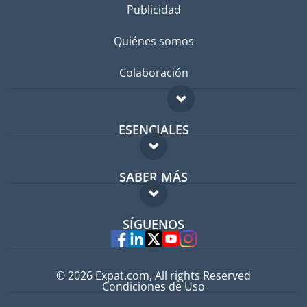
Publicidad
Quiénes somos
Colaboración
ESENCIALES
Foro para expatriados
SABER MÁS
Guía para expatriados
FAQ
Trabajos en el extranjero
SÍGUENOS
Expertos
© 2026 Expat.com, All rights Reserved
Condiciones de Uso