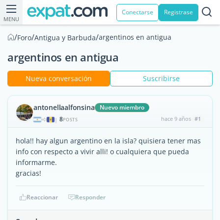
Conectarse
Registrase
MENU
/
/
/
argentinos en antigua
Foro
Antigua y Barbuda
argentinos en antigua
Nueva conversación
Suscribirse
antonellaalfonsina
Nuevo miembro
8
hace 9 años
#1
|
POSTS
hola!! hay algun argentino en la isla? quisiera tener mas
info con respecto a vivir alli! o cualquiera que pueda
informarme.
gracias!
Reaccionar
Responder