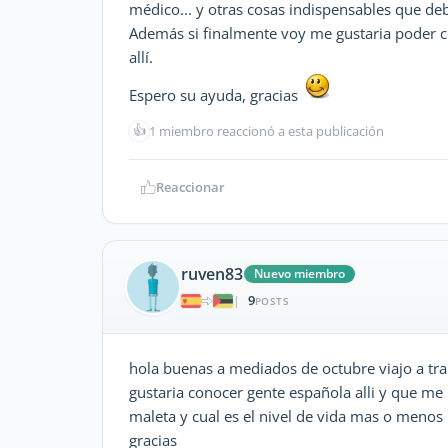
médico... y otras cosas indispensables que de
Además si finalmente voy me gustaria poder c
allí.
Espero su ayuda, gracias
👍
1 miembro reaccionó a esta publicación
Reaccionar
ruven83
Nuevo miembro
9
|
POSTS
hola buenas a mediados de octubre viajo a t
gustaria conocer gente española alli y que m
maleta y cual es el nivel de vida mas o meno
gracias