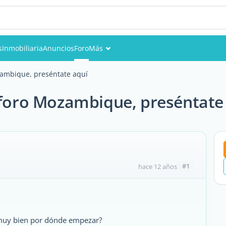
s
Inmobiliaria
Anuncios
Foro
Más
Eventos
ambique, preséntate aquí
Miembros
foro Mozambique, preséntate
Fotos
#1
hace 12 años
 muy bien por dónde empezar?