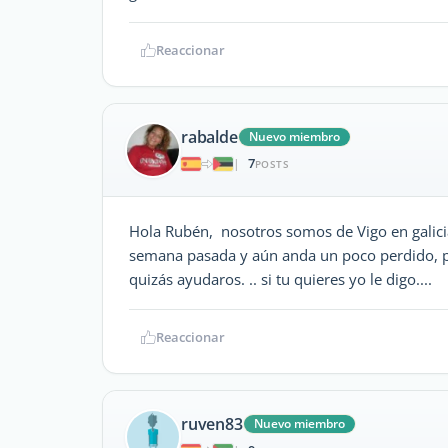
Reaccionar
rabalde
Nuevo miembro
7
|
POSTS
Hola Rubén, nosotros somos de Vigo en galici
semana pasada y aún anda un poco perdido, pe
quizás ayudaros. .. si tu quieres yo le digo....
Reaccionar
ruven83
Nuevo miembro