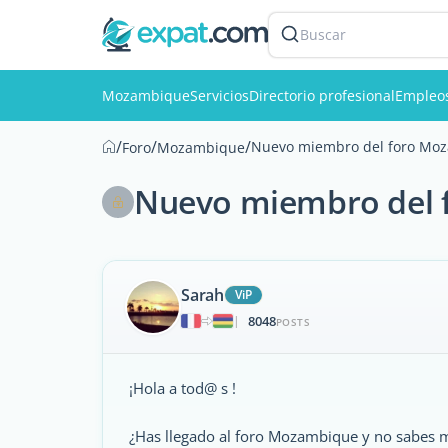
Buscar
Mozambique
Servicios
Directorio profesional
Empleo
/
/
/
Nuevo miembro del foro Moz
Foro
Mozambique
Nuevo miembro del 
Sarah
ViP
8048
|
POSTS
¡Hola a tod@ s !
¿Has llegado al foro Mozambique y no sabes