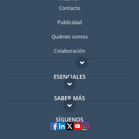
Contacto
Publicidad
Quiénes somos
Colaboración
ESENCIALES
Foro para expatriados
SABER MÁS
Guía para expatriados
FAQ
Trabajos en el extranjero
SÍGUENOS
Expertos