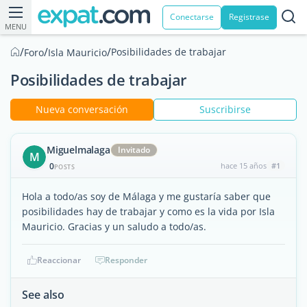
Conectarse
Registrase
MENU
/
/
/
Posibilidades de trabajar
Foro
Isla Mauricio
Posibilidades de trabajar
Nueva conversación
Suscribirse
Miguelmalaga
Invitado
M
0
hace 15 años
#1
POSTS
Hola a todo/as soy de Málaga y me gustaría saber que
posibilidades hay de trabajar y como es la vida por Isla
Mauricio. Gracias y un saludo a todo/as.
Reaccionar
Responder
See also