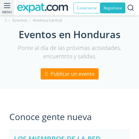
Conectarse
Registrase
MENU
Eventos
América Central
Eventos en Honduras
Ponte al día de las próximas actividades,
encuentros y salidas.
Publicar un evento
Conoce gente nueva
LOS MIEMBROS DE LA RED