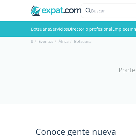
Buscar
Botsuana
Servicios
Directorio profesional
Empleos
Inm
Eventos
África
Botsuana
Ponte 
Conoce gente nueva