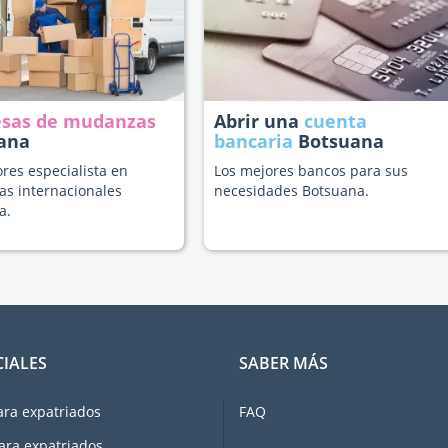
sas de mudanzas
Abrir una
cuenta
ana
bancaria
Botsuana
res especialista en
Los mejores bancos para sus
s internacionales
necesidades Botsuana.
a.
CIALES
SABER MÁS
ara expatriados
FAQ
ara expatriados