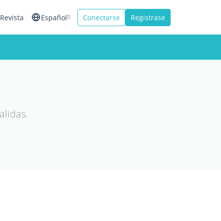
Revista
Español
Conectarse
Registrase
English
Français
Italiano
alidas.