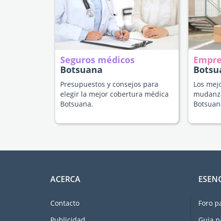
Seguros médicos
Empre
Botsuana
Botsu
Presupuestos y consejos para
Los mejo
elegir la mejor cobertura médica
mudanza
Botsuana.
Botsuan
ACERCA
ESEN
Contacto
Foro p
Publicidad
Guia p