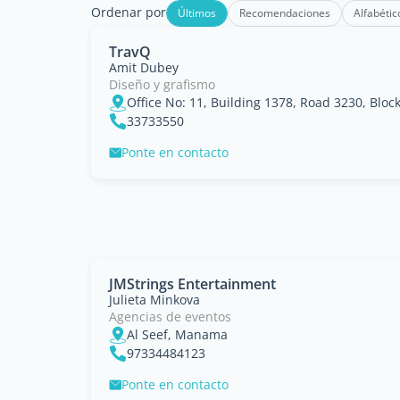
Ordenar por
Últimos
Recomendaciones
Alfabétic
TravQ
Amit Dubey
Diseño y grafismo
Office No: 11, Building 1378, Road 3230, Blo
33733550
Ponte en contacto
JMStrings Entertainment
Julieta Minkova
Agencias de eventos
Al Seef, Manama
97334484123
Ponte en contacto