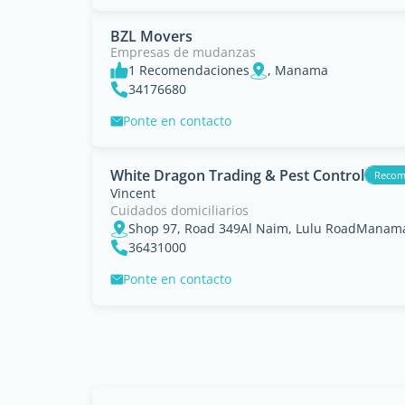
BZL Movers
Empresas de mudanzas
1 Recomendaciones
, Manama
34176680
Ponte en contacto
White Dragon Trading & Pest Control
Reco
Vincent
Cuidados domiciliarios
Shop 97, Road 349Al Naim, Lulu RoadManama
36431000
Ponte en contacto