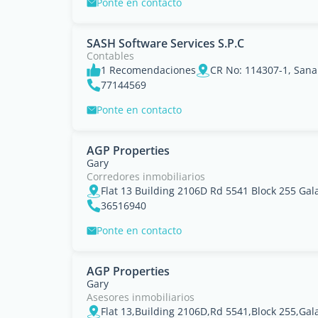
Ponte en contacto
SASH Software Services S.P.C
Contables
1 Recomendaciones
CR No: 114307-1, San
77144569
Ponte en contacto
AGP Properties
Gary
Corredores inmobiliarios
Flat 13 Building 2106D Rd 5541 Block 255 Ga
36516940
Ponte en contacto
AGP Properties
Gary
Asesores inmobiliarios
Flat 13,Building 2106D,Rd 5541,Block 255,Ga