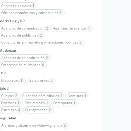
Centros culturales
1
Oficinas económicas y comerciales
1
Márketing y RP
Agencias de comunicación
2
Agencias de eventos
1
Agencias de publicidad
2
Consultores en marketing y relaciones publicas
3
Mudanzas
Agencias de relocalización
2
Empresas de mudanzas
4
Ocio
Discotecas
1
Restaurantes
5
Salud
Clínicas
2
Cuidados domiciliarios
2
Dentistas
1
Doctores
1
Oftalmólogo
1
Osteópatas
1
Psicólogo
4
Quiropráctico
2
Seguridad
Alarmas y sistema de vídeo-vigilancia
3