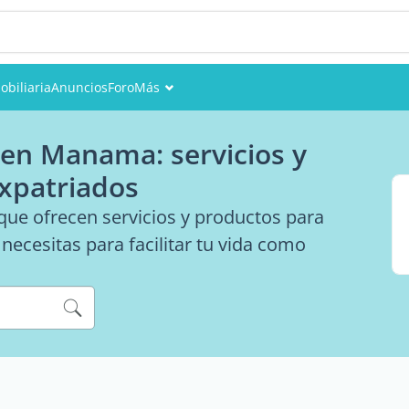
obiliaria
Anuncios
Foro
Más
Eventos
 en Manama: servicios y
Miembros
expatriados
Fotos
ue ofrecen servicios y productos para
ecesitas para facilitar tu vida como