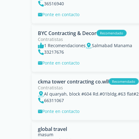
36516940
Ponte en contacto
BYC Contracting & Decor
Recomendado
Contratistas
1 Recomendaciones
Salmabad Manama
33217676
Ponte en contacto
ckma tower contracting co.wll
Recomendado
Contratistas
Al quaryah, block #604 Rd.#01bldg.#63 flat#
66311067
Ponte en contacto
global travel
masum