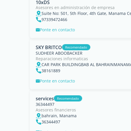
10xDS
Asesores en administración de empresa
Suite No: 501, 5th Floor, 4th Gate, Manama 
97339472466
Ponte en contacto
SKY BRITCO
Recomendado
SUDHEER ABOOBACKER
Reparaciones informaticas
CAR PARK BUILDINGBAB AL BAHRAINMANAM
38161889
Ponte en contacto
services
Recomendado
36344497
Asesores financieros
bahrain, Manama
36344497