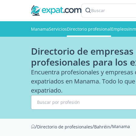
Buscar
Manama
Servicios
Directorio profesional
Empleos
Inm
Directorio de empresas
profesionales para los 
Encuentra profesionales y empresas q
expatriados en Manama. Todo lo que n
expatriado.
Buscar por profesión
/
/
/
Manama
Directorio de profesionales
Bahréin