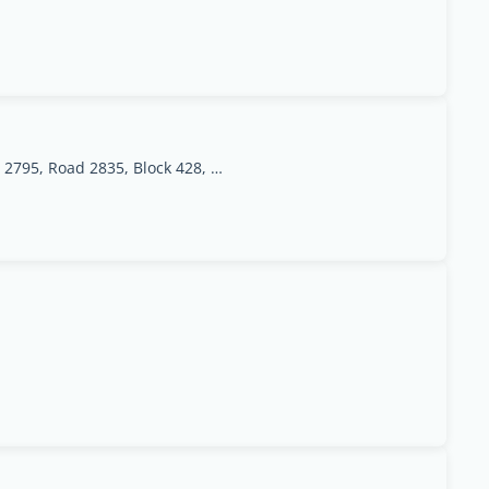
Office 1002, Orchid Business Center, Building 2795, Road 2835, Block 428, Seef District, Manama