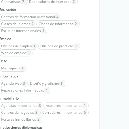
Contratistas
7
Decoradores de interiores
2
Educación
Centros de formación profesional
4
Clases de idiomas
2
Clases de informática
2
Escuelas internacionales
1
Empleo
Oficinas de empleo
1
Oficinas de prácticas
1
Web de empleo
3
Flete
Mensajeros
1
Informática
Agencia web
3
Diseño y grafismo
1
Reparaciones informaticas
4
Inmobiliario
Agencias Inmobiliarias
8
Asesores inmobiliarios
1
Centros de negocios
3
Corredores inmobiliarios
6
Portales inmobiliarios
2
Instituciones diplomáticas