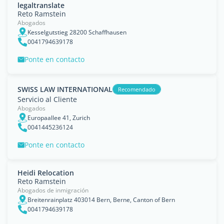
legaltranslate
Reto Ramstein
Abogados
Kesselgutstieg 28200 Schaffhausen
0041794639178
Ponte en contacto
SWISS LAW INTERNATIONAL
Recomendado
Servicio al Cliente
Abogados
Europaallee 41, Zurich
0041445236124
Ponte en contacto
Heidi Relocation
Reto Ramstein
Abogados de inmigración
Breitenrainplatz 403014 Bern, Berne, Canton of Bern
0041794639178