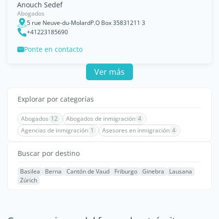
Anouch Sedef
Abogados
5 rue Neuve-du-MolardP.O Box 35831211 3
+41223185690
Ponte en contacto
Ver más
Explorar por categorías
Abogados
12
Abogados de inmigración
4
Agencias de inmigración
1
Asesores en inmigración
4
Buscar por destino
Basilea
Berna
Cantón de Vaud
Friburgo
Ginebra
Lausana
Zúrich