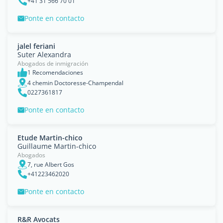
+41 31 566 70 01
Ponte en contacto
jalel feriani
Suter Alexandra
Abogados de inmigración
1 Recomendaciones
4 chemin Doctoresse-Champendal
0227361817
Ponte en contacto
Etude Martin-chico
Guillaume Martin-chico
Abogados
7, rue Albert Gos
+41223462020
Ponte en contacto
R&R Avocats