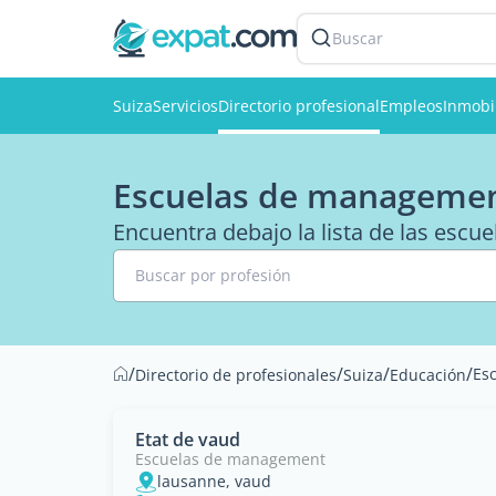
Buscar
Suiza
Servicios
Directorio profesional
Empleos
Inmobil
Escuelas de managemen
Encuentra debajo la lista de las esc
Buscar por profesión
/
/
/
/
Es
Directorio de profesionales
Suiza
Educación
Etat de vaud
Escuelas de management
lausanne, vaud