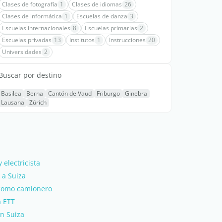
Clases de fotografía
1
Clases de idiomas
26
Clases de informática
1
Escuelas de danza
3
Escuelas internacionales
8
Escuelas primarias
2
Escuelas privadas
13
Institutos
1
Instrucciones
20
Universidades
2
Buscar por destino
Basilea
Berna
Cantón de Vaud
Friburgo
Ginebra
Lausana
Zúrich
 electricista
 a Suiza
 como camionero
a ETT
n Suiza