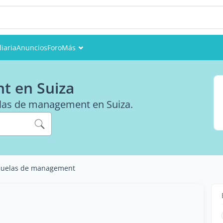
iaria
Anuncios
Foro
Más
Eventos
t en Suiza
Miembros
uelas de management en Suiza.
Fotos
cuelas de management