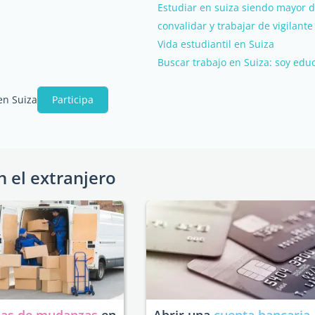
Estudiar en suiza siendo mayor 
convalidar y trabajar de vigilan
Vida estudiantil en Suiza
Buscar trabajo en Suiza: soy edu
en Suiza
Participa
n el extranjero
as de mudanzas
en
Abrir una
cuenta bancaria