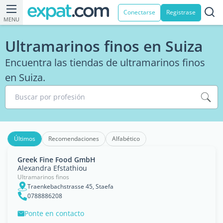
Conectarse
Registrase
MENU
Ultramarinos finos en Suiza
Encuentra las tiendas de ultramarinos finos
en Suiza.
Buscar por profesión
Últimos
Recomendaciones
Alfabético
Greek Fine Food GmbH
Alexandra Efstathiou
Ultramarinos finos
Traenkebachstrasse 45, Staefa
0788886208
Ponte en contacto