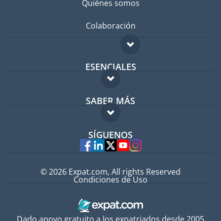
Quiénes somos
Colaboración
ESENCIALES
Foro para expatriados
SABER MÁS
Guía para expatriados
FAQ
Trabajos en el extranjero
SÍGUENOS
Expertos
© 2026 Expat.com, All rights Reserved
Condiciones de Uso
Dado apoyo gratuito a los expatriados desde 2005