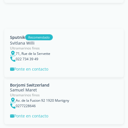
Sputnik
Recomendado
Svitlana Willi
Ultramarinos finos
71, Rue de la Servette
022 734 39 49
Ponte en contacto
Borjomi Switzerland
Samuel Maret
Ultramarinos finos
Av. de la Fusion 92 1920 Martigny
0277228646
Ponte en contacto