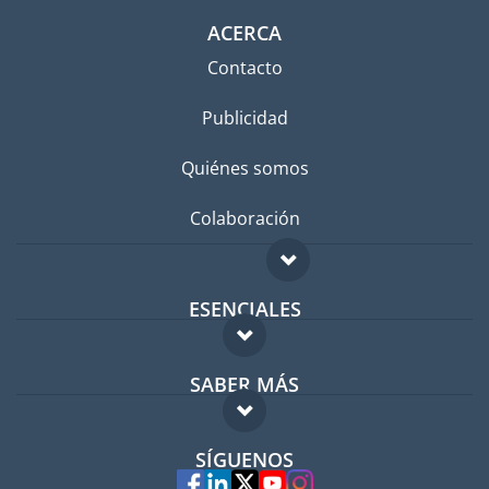
ACERCA
Contacto
Publicidad
Quiénes somos
Colaboración
ESENCIALES
Foro para expatriados
SABER MÁS
Guía para expatriados
FAQ
Trabajos en el extranjero
SÍGUENOS
Expertos