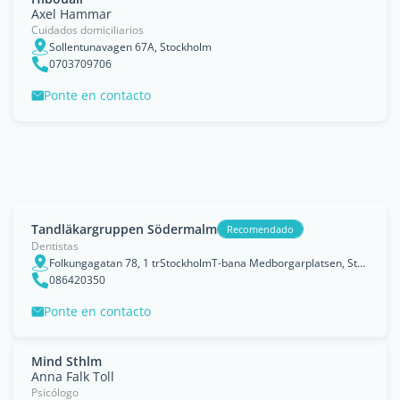
Axel Hammar
Cuidados domiciliarios
Sollentunavagen 67A, Stockholm
0703709706
Ponte en contacto
Tandläkargruppen Södermalm
Recomendado
Dentistas
Folkungagatan 78, 1 trStockholmT-bana Medborgarplatsen, Stockholm Municipality
086420350
Ponte en contacto
Mind Sthlm
Anna Falk Toll
Psicólogo