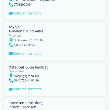
0703390009
Ponte en contacto
Asynja
Annalena Sund Aillet
Psicólogo
Olofsgatan 11 111 36
+46-723099979
Ponte en contacto
Osteopat Lucie Farabet
Osteópatas
Kålsängsgränd 10C
0046 729 44 01 96
Ponte en contacto
Karensen Consulting
Jernett Karensen