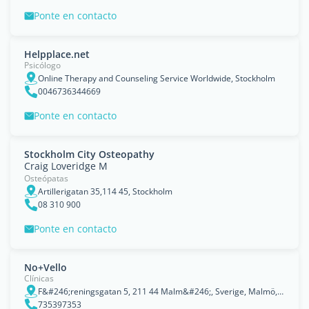
Ponte en contacto
Helpplace.net
Psicólogo
Online Therapy and Counseling Service Worldwide, Stockholm
0046736344669
Ponte en contacto
Stockholm City Osteopathy
Craig Loveridge M
Osteópatas
Artillerigatan 35,114 45, Stockholm
08 310 900
Ponte en contacto
No+Vello
Clínicas
F&#246;reningsgatan 5, 211 44 Malm&#246;, Sverige, Malmö, Skåne County
735397353