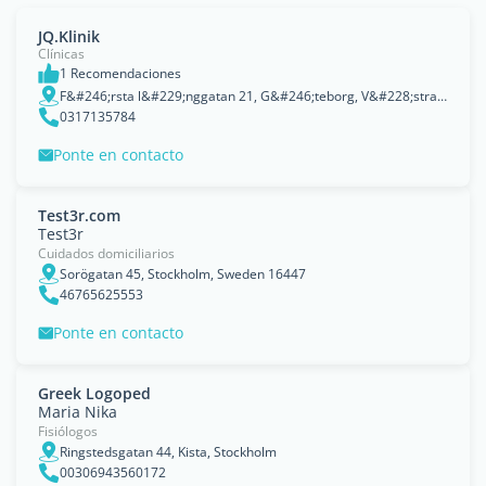
JQ.Klinik
Clínicas
1 Recomendaciones
F&#246;rsta l&#229;nggatan 21, G&#246;teborg, V&#228;stra G&#246;taland, 41327, Sweden, Gothenburg, VÃ¤stra GÃ¶taland County
0317135784
Ponte en contacto
Test3r.com
Test3r
Cuidados domiciliarios
Sorögatan 45, Stockholm, Sweden 16447
46765625553
Ponte en contacto
Greek Logoped
Maria Nika
Fisiólogos
Ringstedsgatan 44, Kista, Stockholm
00306943560172