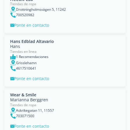
Tiendas de ropa
Drottningholmsvägen 5, 11242
700520982
Ponte en contacto
Hans Edblad Altavario
Hans
Tiendas en linea
1 Recomendaciones
Grisslehamn
4617510641
Ponte en contacto
Wear & Smile
Marianna Berggren
Tiendas de ropa
Askrikegatan 11, 11557
703071500
Ponte en contacto