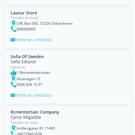
Lavour Store
Tiendas en linea
LVR, Box 565, 57226 Oskarshamn
000000000
Ponte en contacto
Sofia Of Sweden
Sofia Edlund
Librerías
1 Recomendaciones
Alstavägen 12
0046 836 10 97
Ponte en contacto
Rcmentertain Company
Cyrus Migadde
Tiendas en linea
Artillerigatan 81,11445
+46733661638