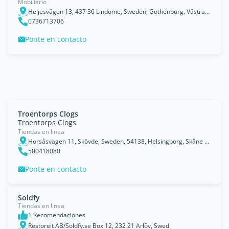
Mobiliario
Heljesvägen 13, 437 36 Lindome, Sweden, Gothenburg, Västra Götaland County
0736713706
Ponte en contacto
Troentorps Clogs
Troentorps Clogs
Tiendas en linea
Horsåsvägen 11, Skövde, Sweden, 54138, Helsingborg, Skåne County
500418080
Ponte en contacto
Soldfy
Tiendas en linea
1 Recomendaciones
Restoreit AB/Soldfy.se Box 12, 232 21 Arlöv, Swed