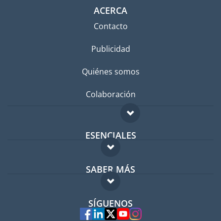
ACERCA
Contacto
Publicidad
Quiénes somos
Colaboración
ESENCIALES
Foro para expatriados
SABER MÁS
Guía para expatriados
FAQ
Trabajos en el extranjero
SÍGUENOS
Expertos