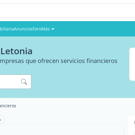
iliaria
Anuncios
Foro
Más
Eventos
 Letonia
Miembros
empresas que ofrecen servicios financieros
Fotos
nancieros
o