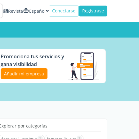
Conectarse
Registrase
Revista
Español
Promociona tus servicios y
gana visibilidad
Añadir mi empresa
Explorar por categorías
Asesores financieros
1
Asesores fiscales
1