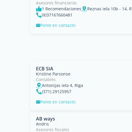
Asesores financieros
1 Recomendaciones
Reznas iela 10b - 14, R
0037167660481
Ponte en contacto
ECB SIA
Kristine Parsonse
Contables
Antonijas iela 4, Riga
(371) 29125957
Ponte en contacto
AB ways
Andris
Asesores fiscales