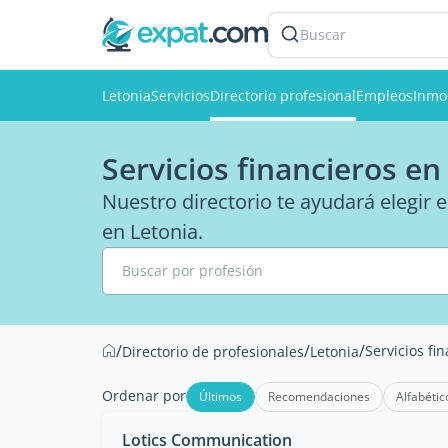
Buscar
Letonia
Servicios
Directorio profesional
Empleos
Inmob
Servicios financieros en
Nuestro directorio te ayudará elegir 
en Letonia.
Buscar por profesión
/
/
/
Servicios fi
Directorio de profesionales
Letonia
Ordenar por
Últimos
Recomendaciones
Alfabétic
Lotics Communication