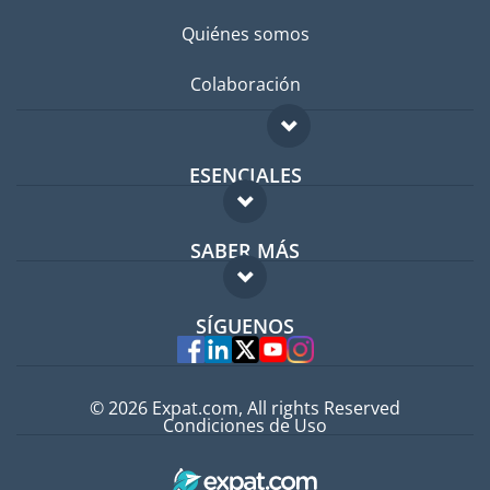
Quiénes somos
Colaboración
ESENCIALES
Foro para expatriados
SABER MÁS
Guía para expatriados
FAQ
Trabajos en el extranjero
SÍGUENOS
Expertos
© 2026 Expat.com, All rights Reserved
Condiciones de Uso