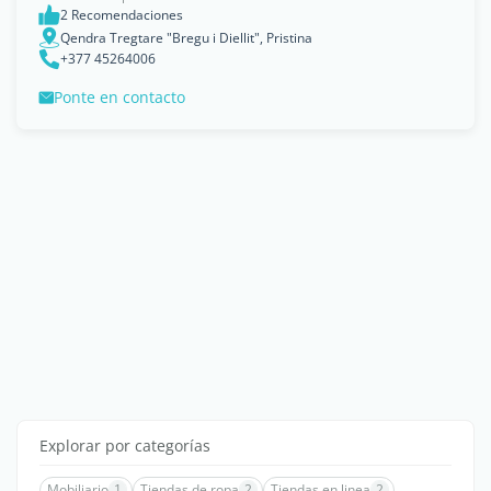
2 Recomendaciones
Qendra Tregtare "Bregu i Diellit", Pristina
+377 45264006
Ponte en contacto
Explorar por categorías
Mobiliario
1
Tiendas de ropa
2
Tiendas en linea
2