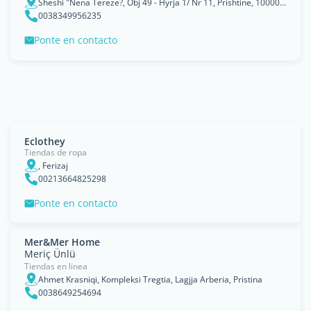
Sheshi "Nëna Terezë?, Obj 49 - Hyrja 1/ Nr 11, Prishtinë, 10000, Komuna e Prishtinës, Pristina
0038349956235
Ponte en contacto
Eclothey
Tiendas de ropa
, Ferizaj
00213664825298
Ponte en contacto
Mer&Mer Home
Meriç Ünlü
Tiendas en linea
Ahmet Krasniqi, Kompleksi Tregtia, Lagjja Arberia, Pristina
0038649254694