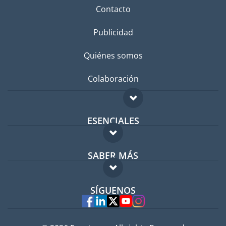
Contacto
Publicidad
Quiénes somos
Colaboración
ESENCIALES
Foro para expatriados
SABER MÁS
Guía para expatriados
FAQ
Trabajos en el extranjero
SÍGUENOS
Expertos