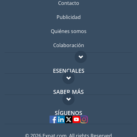
Contacto
Publicidad
Quiénes somos
Colaboración
ESENCIALES
Foro para expatriados
SABER MÁS
Guía para expatriados
FAQ
Trabajos en el extranjero
SÍGUENOS
Expertos
© 2026 Expat.com, All rights Reserved