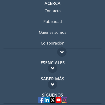
ACERCA
Contacto
Publicidad
Quiénes somos
Colaboración
ESENCIALES
Foro para expatriados
SABER MÁS
Guía para expatriados
FAQ
Trabajos en el extranjero
SÍGUENOS
Expertos