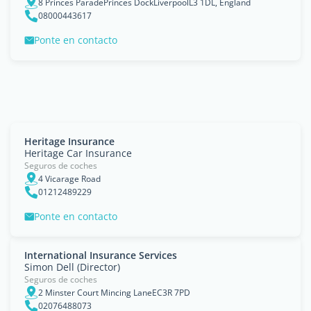
8 Princes ParadePrinces DockLiverpoolL3 1DL, England
08000443617
Ponte en contacto
Heritage Insurance
Heritage Car Insurance
Seguros de coches
4 Vicarage Road
01212489229
Ponte en contacto
International Insurance Services
Simon Dell (Director)
Seguros de coches
2 Minster Court Mincing LaneEC3R 7PD
02076488073