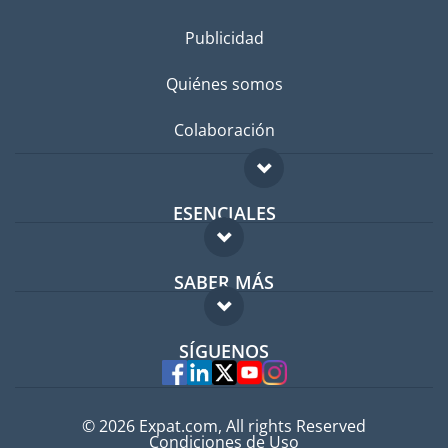
Publicidad
Quiénes somos
Colaboración
ESENCIALES
Foro para expatriados
SABER MÁS
Guía para expatriados
FAQ
Trabajos en el extranjero
SÍGUENOS
Expertos
© 2026 Expat.com, All rights Reserved
Condiciones de Uso