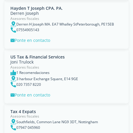
Hayden T Joseph CPA. PA.
Derren Joseph
Asesores fiscales
Derren H Joseph MA. EA7 Whalley StPeterborough, PE15EB
07554905143
Ponte en contacto
US Tax & Financial Services
Joni Trulock
Asesores fiscales
1 Recomendaciones
3 harbour Exchange Square, E14 9GE
020 7357 8220
Ponte en contacto
Tax 4 Expats
Asesores fiscales
Southfields, Common Lane NG9 3DT, Nottingham
07947 045960