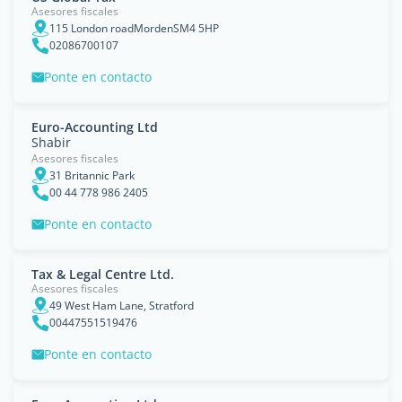
Asesores fiscales
115 London roadMordenSM4 5HP
02086700107
Ponte en contacto
Euro-Accounting Ltd
Shabir
Asesores fiscales
31 Britannic Park
00 44 778 986 2405
Ponte en contacto
Tax & Legal Centre Ltd.
Asesores fiscales
49 West Ham Lane, Stratford
00447551519476
Ponte en contacto