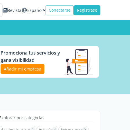
Conectarse
Registrase
Revista
Español
Promociona tus servicios y
gana visibilidad
Añadir mi empresa
Explorar por categorías
Alquiler de barcos
1
Autobús
3
Autoescuelas
5