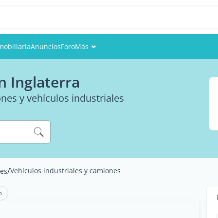
mobiliaria
Anuncios
Foro
Más
Eventos
n Inglaterra
Miembros
es y vehículos industriales
Fotos
/
Vehículos industriales y camiones
tes
o