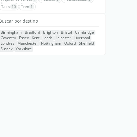
Taxis
10
Tren
1
Buscar por destino
Birmingham
Bradford
Brighton
Brístol
Cambridge
Coventry
Essex
Kent
Leeds
Leicester
Liverpool
Londres
Manchester
Nottingham
Oxford
Sheffield
Sussex
Yorkshire