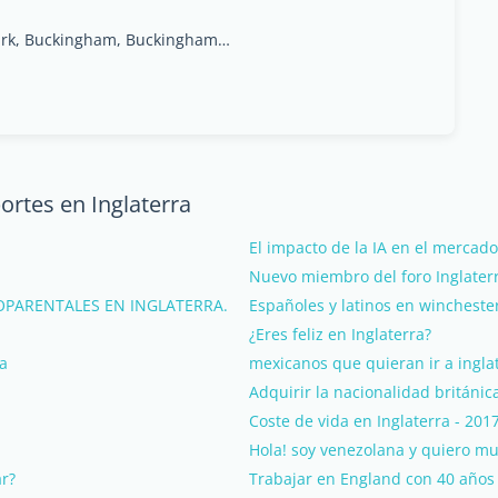
Utranazz House, Tingewick Road Industrial Park, Buckingham, Buckinghamshire
ortes en Inglaterra
El impacto de la IA en el mercado
Nuevo miembro del foro Inglaterr
OPARENTALES EN INGLATERRA.
Españoles y latinos en wincheste
¿Eres feliz en Inglaterra?
ra
mexicanos que quieran ir a inglat
Adquirir la nacionalidad británic
Coste de vida en Inglaterra - 201
Hola! soy venezolana y quiero m
r?
Trabajar en England con 40 años