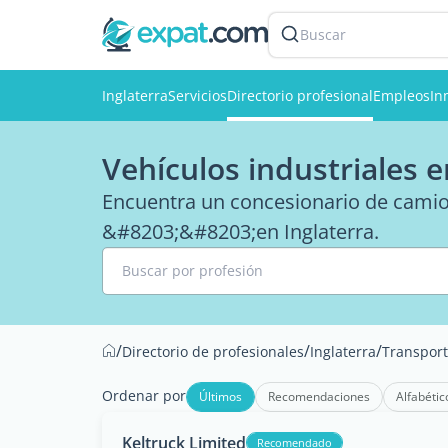
Buscar
Inglaterra
Servicios
Directorio profesional
Empleos
In
Vehículos industriales e
Encuentra un concesionario de camion
&#8203;&#8203;en Inglaterra.
Buscar por profesión
/
/
/
Directorio de profesionales
Inglaterra
Transpor
Ordenar por
Últimos
Recomendaciones
Alfabétic
Keltruck Limited
Recomendado