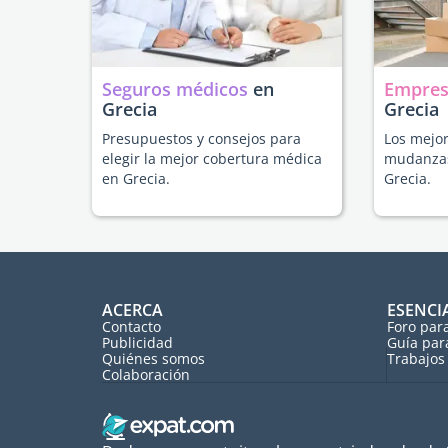
Seguros médicos
en
Empres
Grecia
Grecia
Presupuestos y consejos para
Los mejor
elegir la mejor cobertura médica
mudanzas
en Grecia.
Grecia.
ACERCA
ESENCI
Contacto
Foro par
Publicidad
Guía par
Quiénes somos
Trabajos 
Colaboración