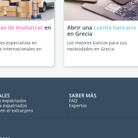
as de mudanzas
en
Abrir una
cuenta bancaria
en Grecia
es especialista en
Los mejores bancos para sus
 internacionales en
necesidades en Grecia.
ALES
SABER MÁS
a expatriados
FAQ
a expatriados
Expertos
en el extranjero