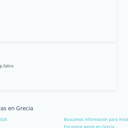
.faliro
as en Grecia
2026
Buscamos información para instal
Encontrar gente en Grecia