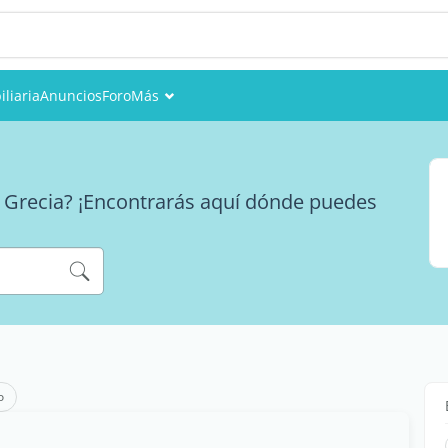
liaria
Anuncios
Foro
Más
Eventos
Miembros
 Grecia? ¡Encontrarás aquí dónde puedes
Fotos
o