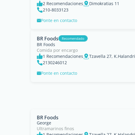
2 Recomendaciones
Dimokratias 11
210-8033123
Ponte en contacto
BR Foods
Recomendado
BR Foods
Comida por encargo
1 Recomendaciones
Tzavella 27, K.Halandr
2130246012
Ponte en contacto
BR Foods
George
Ultramarinos finos
1 Recomendaciones
Tzavella 27, K.Halandr