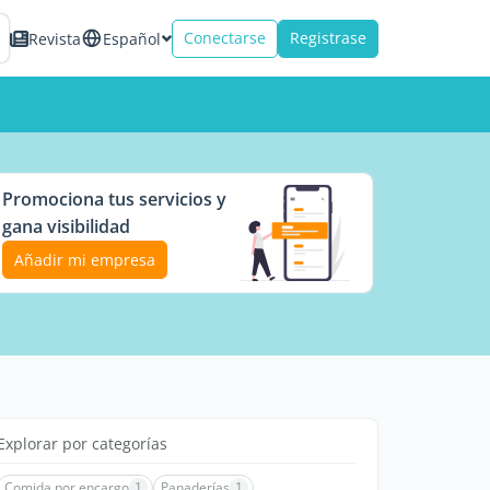
Conectarse
Registrase
Revista
Español
Promociona tus servicios y
gana visibilidad
Añadir mi empresa
Explorar por categorías
Comida por encargo
1
Panaderías
1