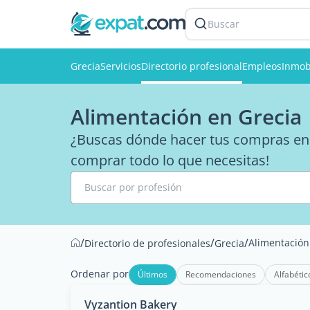
Buscar
Grecia
Servicios
Directorio profesional
Empleos
Inmobi
Alimentación en Grecia
¿Buscas dónde hacer tus compras en
comprar todo lo que necesitas!
Buscar por profesión
/
/
/
Alimentación
Directorio de profesionales
Grecia
Ordenar por
Últimos
Recomendaciones
Alfabétic
Vyzantion Bakery