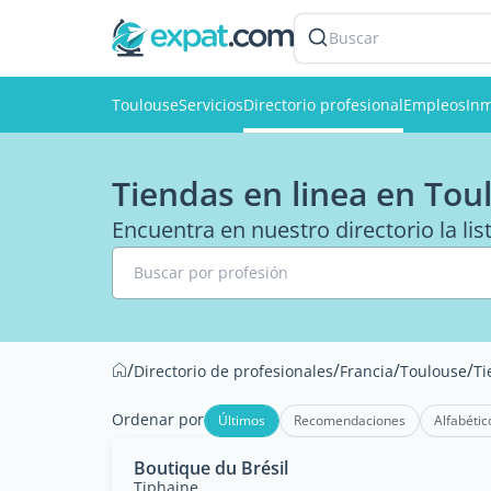
Buscar
Toulouse
Servicios
Directorio profesional
Empleos
Inm
Tiendas en linea en Tou
Encuentra en nuestro directorio la lis
Buscar por profesión
/
/
/
/
Directorio de profesionales
Francia
Toulouse
Ti
Ordenar por
Últimos
Recomendaciones
Alfabétic
Boutique du Brésil
Tiphaine