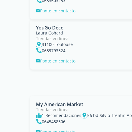
0633603253
Ponte en contacto
YouGo Déco
Laura Gohard
Tiendas en linea
31100 Toulouse
0659793524
Ponte en contacto
My American Market
Tiendas en linea
1 Recomendaciones
56 bd Silvio Trentin A
0645458506
Ponte en contacto