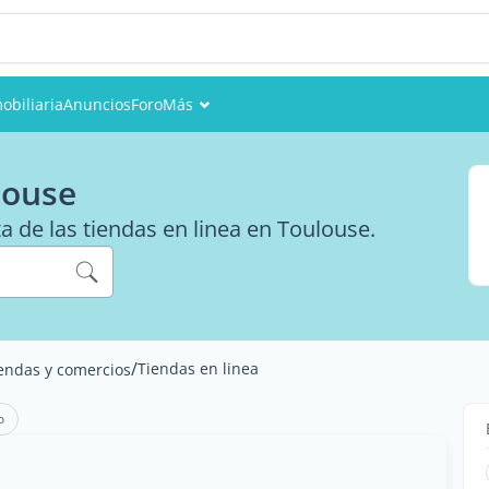
obiliaria
Anuncios
Foro
Más
Eventos
louse
Miembros
ta de las tiendas en linea en Toulouse.
Fotos
/
Tiendas en linea
endas y comercios
o