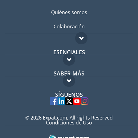
Quiénes somos
Colaboración
ESENCIALES
Foro para expatriados
SABER MÁS
Guía para expatriados
FAQ
Trabajos en el extranjero
SÍGUENOS
Expertos
© 2026 Expat.com, All rights Reserved
Condiciones de Uso