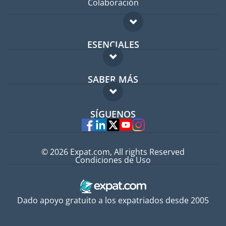
Colaboración
ESENCIALES
Foro para expatriados
SABER MÁS
Guía para expatriados
FAQ
Trabajos en el extranjero
SÍGUENOS
Expertos
© 2026 Expat.com, All rights Reserved
Condiciones de Uso
Dado apoyo gratuito a los expatriados desde 2005