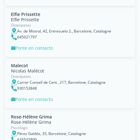
Elfie Prissette
Elfie Prissette
Osteópatas
Av. de Mistral, 42, Entresuelo 2., Barcelone, Catalogne
645021797
Ponte en contacto
Malecot
Nicolas Malécot
Osteópatas
Carrer Consell de Cent , 217, Barcelone, Catalogne
930153848
Ponte en contacto
Rose-Hélène Grima
Rose-Hélène Grima
Psicólogo
Pérez Galdós, 35, Barcelone, Catalogne
645543800