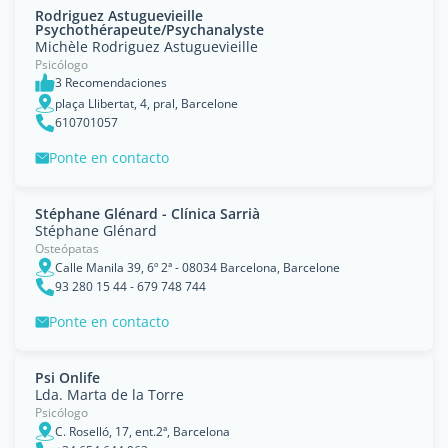
Rodriguez Astuguevieille
Psychothérapeute/Psychanalyste
Michèle Rodriguez Astuguevieille
Psicólogo
3 Recomendaciones
plaça Llibertat, 4, pral, Barcelone
610701057
Ponte en contacto
Stéphane Glénard - Clínica Sarrià
Stéphane Glénard
Osteópatas
Calle Manila 39, 6º 2ª - 08034 Barcelona, Barcelone
93 280 15 44 - 679 748 744
Ponte en contacto
Psi Onlife
Lda. Marta de la Torre
Psicólogo
C. Roselló, 17, ent.2ª, Barcelona