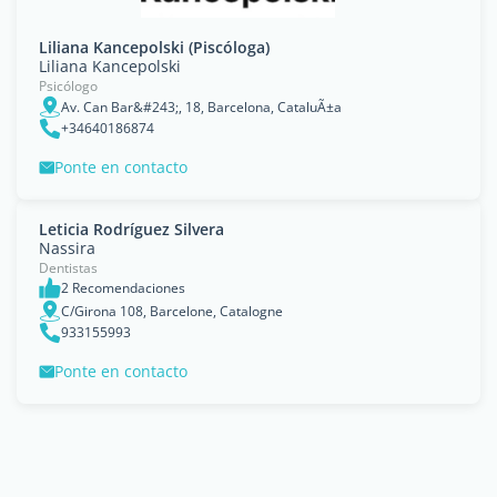
Liliana Kancepolski (Piscóloga)
Liliana Kancepolski
Psicólogo
Av. Can Bar&#243;, 18, Barcelona, CataluÃ±a
+34640186874
Ponte en contacto
Leticia Rodríguez Silvera
Nassira
Dentistas
2 Recomendaciones
C/Girona 108, Barcelone, Catalogne
933155993
Ponte en contacto