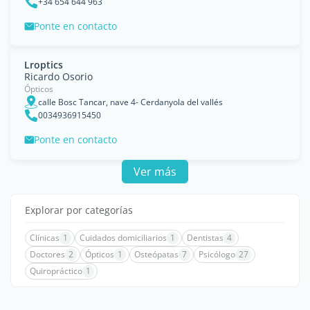
+34 654 644 963
Ponte en contacto
Lroptics
Ricardo Osorio
Ópticos
calle Bosc Tancar, nave 4- Cerdanyola del vallés
0034936915450
Ponte en contacto
Ver más
Explorar por categorías
Clínicas
1
Cuidados domiciliarios
1
Dentistas
4
Doctores
2
Ópticos
1
Osteópatas
7
Psicólogo
27
Quiropráctico
1