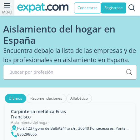
Conectarse
Registrase
MENU
Aislamiento del hogar en
España
Encuentra debajo la lista de las empresas y de
los profesionales en aislamiento en España.
Buscar por profesión
Últimos
Recomendaciones
Alfabético
Carpintería metálica Eiras
Francisco
Aislamiento del hogar
Pol&#237;gono de Ba&#241;o s/n, 36640 Pontecesures, Pontevedra, Puentecesures, Comunidad AutÃ³noma de Galicia
886298666