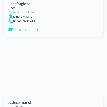
Redeforglobal
Jose
Aislamiento del hogar
Limón, Madrid
0034669241443
Ponte en contacto
Aisleco mat sl
Sr.zamora