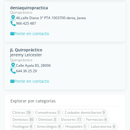
deniaquiropractica
Quiropráctico
46,calle Diana 3° PTA 1003700 denia, Javea
966 425 487
Ponte en contacto
JL Quiropráctico
Jeremy Leicester
Quiropráctico
Calle Ayala 83, 28006
644 36 25 29
Ponte en contacto
Explorar por categorías
Clínicas
16
Comadronas
1
Cuidados domiciliarios
9
Dentistas
30
Dietistas
3
Doctores
11
Farmacias
4
Fisiólogos
4
Ginecólogos
4
Hospitales
1
Laboratorios
4