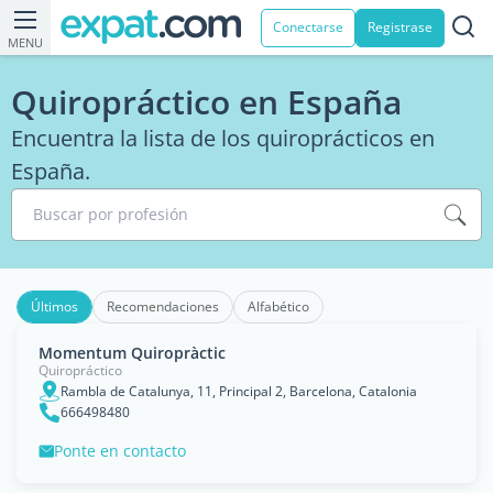
Conectarse
Registrase
MENU
Quiropráctico en España
Encuentra la lista de los quiroprácticos en
España.
Buscar por profesión
Últimos
Recomendaciones
Alfabético
Momentum Quiropràctic
Quiropráctico
Rambla de Catalunya, 11, Principal 2, Barcelona, Catalonia
666498480
Ponte en contacto