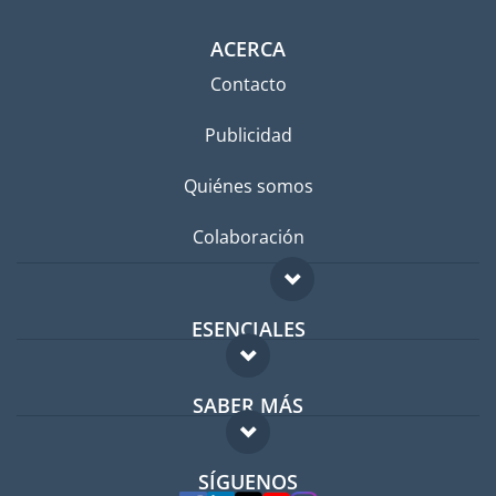
ACERCA
Contacto
Publicidad
Quiénes somos
Colaboración
ESENCIALES
Foro para expatriados
SABER MÁS
Guía para expatriados
FAQ
Trabajos en el extranjero
SÍGUENOS
Expertos