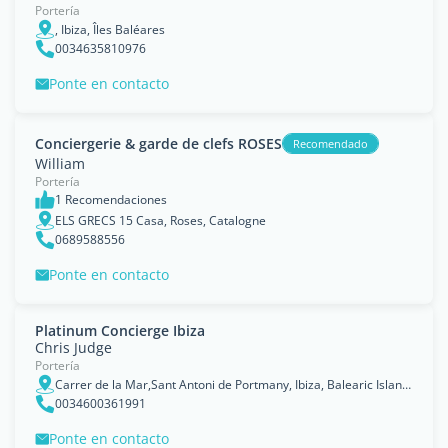
Portería
, Ibiza, Îles Baléares
0034635810976
Ponte en contacto
Conciergerie & garde de clefs ROSES
Recomendado
William
Portería
1 Recomendaciones
ELS GRECS 15 Casa, Roses, Catalogne
0689588556
Ponte en contacto
Platinum Concierge Ibiza
Chris Judge
Portería
Carrer de la Mar,Sant Antoni de Portmany, Ibiza, Balearic Islands
0034600361991
Ponte en contacto