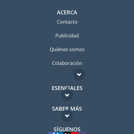
ACERCA
Contacto
Publicidad
Quiénes somos
Colaboración
ESENCIALES
Foro para expatriados
SABER MÁS
Guía para expatriados
FAQ
Trabajos en el extranjero
SÍGUENOS
Expertos