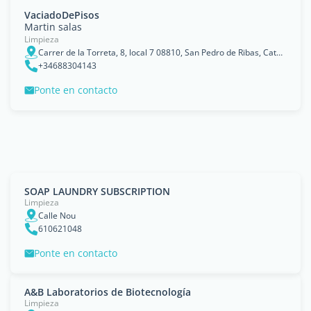
VaciadoDePisos
Martin salas
Limpieza
Carrer de la Torreta, 8, local 7 08810, San Pedro de Ribas, Cataluña
+34688304143
Ponte en contacto
SOAP LAUNDRY SUBSCRIPTION
Limpieza
Calle Nou
610621048
Ponte en contacto
A&B Laboratorios de Biotecnología
Limpieza