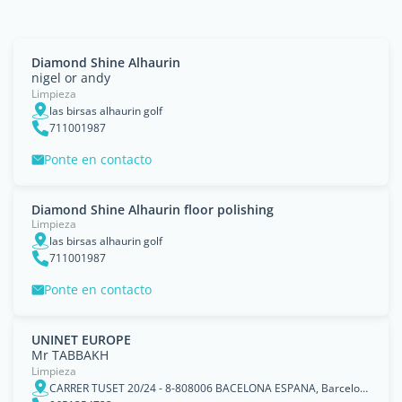
Diamond Shine Alhaurin
nigel or andy
Limpieza
las birsas alhaurin golf
711001987
Ponte en contacto
Diamond Shine Alhaurin floor polishing
Limpieza
las birsas alhaurin golf
711001987
Ponte en contacto
UNINET EUROPE
Mr TABBAKH
Limpieza
CARRER TUSET 20/24 - 8-808006 BACELONA ESPANA, Barcelone, Catalogne