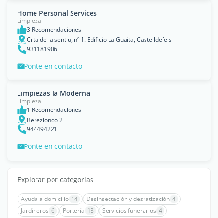
Home Personal Services
Limpieza
3 Recomendaciones
Crta de la sentiu, nº 1. Edificio La Guaita, Castelldefels
931181906
Ponte en contacto
Limpiezas la Moderna
Limpieza
1 Recomendaciones
Bereziondo 2
944494221
Ponte en contacto
Explorar por categorías
Ayuda a domicilio
14
Desinsectación y desratización
4
Jardineros
6
Portería
13
Servicios funerarios
4