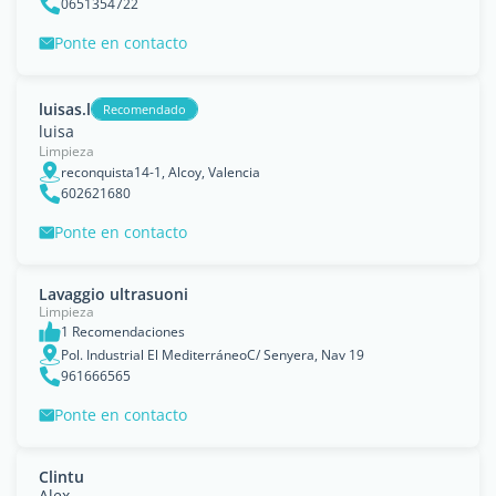
0651354722
Ponte en contacto
luisas.l
Recomendado
luisa
Limpieza
reconquista14-1, Alcoy, Valencia
602621680
Ponte en contacto
Lavaggio ultrasuoni
Limpieza
1 Recomendaciones
Pol. Industrial El MediterráneoC/ Senyera, Nav 19
961666565
Ponte en contacto
Clintu
Alex