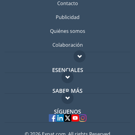
Contacto
Publicidad
Quiénes somos
Colaboración
ESENCIALES
Foro para expatriados
SABER MÁS
Guía para expatriados
FAQ
Trabajos en el extranjero
SÍGUENOS
Expertos
© 2026 Expat.com, All rights Reserved