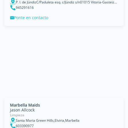
P. I. de JúndizC/Paduleta esq. c/Júndiz s/n01015 Vitoria-Gasteiz(Álava-Araba) - España, Gasteiz / Vitoria, Basque Country
945291616
Ponte en contacto
Marbella Maids
Jason Allcock
Limpieza
Santa Maria Green Hills,Elviria,Marbella
603390977