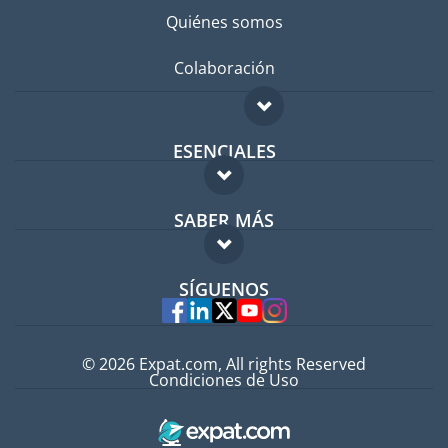
Quiénes somos
Colaboración
ESENCIALES
Foro para expatriados
SABER MÁS
Guía para expatriados
FAQ
Trabajos en el extranjero
SÍGUENOS
Expertos
© 2026 Expat.com, All rights Reserved
Condiciones de Uso