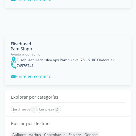
Flisehuset
Pam Singh
Ayuda a domicilio
Flisehuset Haderslev aps Pamhulevej 76 - 6100 Haderslev
74576741
Ponte en contacto
Explorar por categorías
Jardineros
1
Limpieza
2
Buscar por destino
Aalborg
Aarhus
Copenhague
Esbjerg
Odense