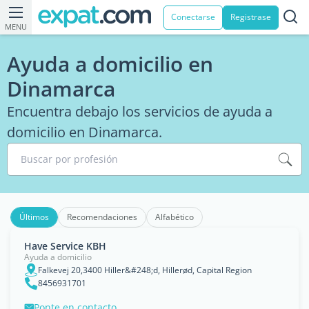
Conectarse
Registrase
MENU
Ayuda a domicilio en
Dinamarca
Encuentra debajo los servicios de ayuda a
domicilio en Dinamarca.
Buscar por profesión
Últimos
Recomendaciones
Alfabético
Have Service KBH
Ayuda a domicilio
Falkevej 20,3400 Hiller&#248;d, Hillerød, Capital Region
8456931701
Ponte en contacto