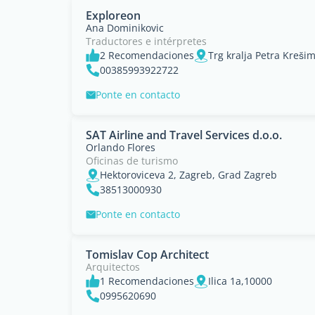
Exploreon
Ana Dominikovic
Traductores e intérpretes
2 Recomendaciones
Trg kralja Petra Kreši
00385993922722
Ponte en contacto
SAT Airline and Travel Services d.o.o.
Orlando Flores
Oficinas de turismo
Hektoroviceva 2, Zagreb, Grad Zagreb
38513000930
Ponte en contacto
Tomislav Cop Architect
Arquitectos
1 Recomendaciones
Ilica 1a,10000
0995620690