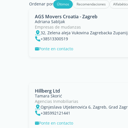
Ordenar por
Últimos
Recomendaciones
Alfabétic
AGS Movers Croatia - Zagreb
Adriana Sabljak
Empresas de mudanzas
32, Zelena aleja Vukovina Zagrebacka Zupani
+38513300519
Ponte en contacto
Hillberg Ltd
Tamara Skorić
Agencias Inmobiliarias
Ognjeslava Utješenovića 6, Zagreb, Grad Zag
+385992121441
Ponte en contacto