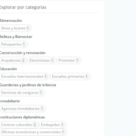
Explorar por categorías
Alimentación
Vinos y licores
1
Belleza y Bienestar
Peluquerías
1
Construcción y renovación
Arquitectos
2
Electricistas
1
Promotor
1
Educación
Escuelas internacionales
1
Escuelas primarias
1
Guarderias y jardines de infancia
Servicios de canguros
1
Inmobiliario
Agencias Inmobiliarias
1
Instituciones diplomáticas
Centros culturales
2
Embajadas
1
Oficinas económicas y comerciales
1