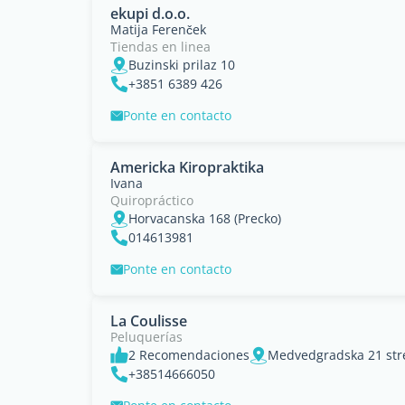
ekupi d.o.o.
Matija Ferenček
Tiendas en linea
Buzinski prilaz 10
+3851 6389 426
Ponte en contacto
Americka Kiropraktika
Ivana
Quiropráctico
Horvacanska 168 (Precko)
014613981
Ponte en contacto
La Coulisse
Peluquerías
2 Recomendaciones
Medvedgradska 21 stre
+38514666050