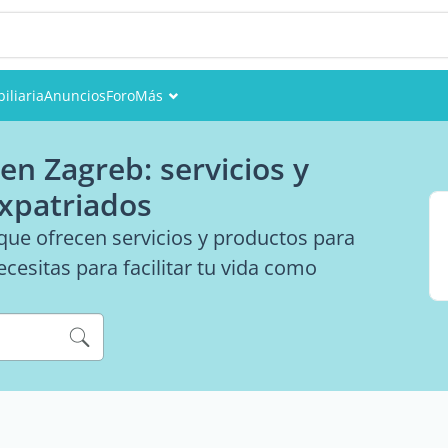
iliaria
Anuncios
Foro
Más
Eventos
en Zagreb: servicios y
Miembros
expatriados
Fotos
ue ofrecen servicios y productos para
cesitas para facilitar tu vida como