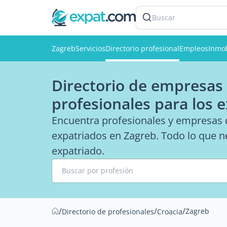
Buscar
Zagreb
Servicios
Directorio profesional
Empleos
Inmob
Directorio de empresas 
profesionales para los 
Encuentra profesionales y empresas q
expatriados en Zagreb. Todo lo que ne
expatriado.
Buscar por profesión
/
/
/
Zagreb
Directorio de profesionales
Croacia