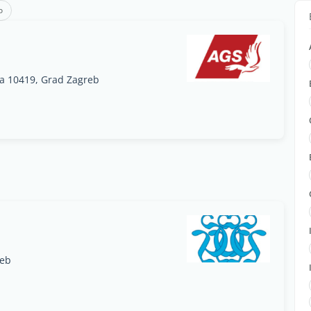
o
ja 10419, Grad Zagreb
reb