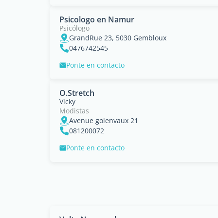
Psicologo en Namur
Psicólogo
GrandRue 23, 5030 Gembloux
0476742545
Ponte en contacto
O.Stretch
Vicky
Modistas
Avenue golenvaux 21
081200072
Ponte en contacto