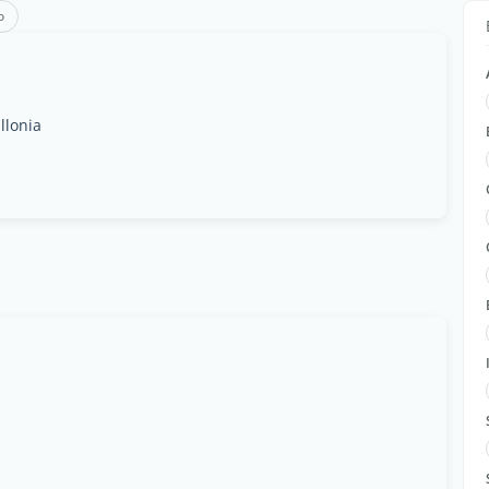
o
llonia