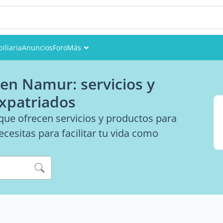
iliaria
Anuncios
Foro
Más
Eventos
en Namur: servicios y
Miembros
expatriados
Fotos
ue ofrecen servicios y productos para
cesitas para facilitar tu vida como