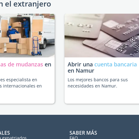
n el extranjero
as de mudanzas
en
Abrir una
cuenta bancaria
en Namur
es especialista en
Los mejores bancos para sus
 internacionales en
necesidades en Namur.
ALES
SABER MÁS
a expatriados
FAQ