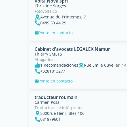
Volta Nova sprl
Christine Surges
Fotovoltaico
Avenue du Printemps, 7
0489 59 44 29
Ponte en contacto
Cabinet d'avocats LEGALEX Namur
Thierry SMETS
Abogados
1 Recomendaciones
Rue Emile Cuvelier, 14
+3281813277
Ponte en contacto
traducteur roumain
Carmen Posa
Traductores e intérpretes
5000rue Henri Blès 106
081879601