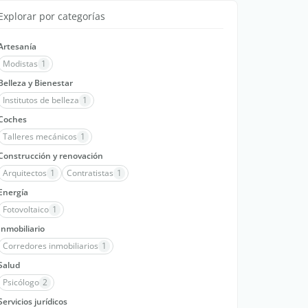
Explorar por categorías
Artesanía
Modistas
1
Belleza y Bienestar
Institutos de belleza
1
Coches
Talleres mecánicos
1
Construcción y renovación
Arquitectos
1
Contratistas
1
Energía
Fotovoltaico
1
Inmobiliario
Corredores inmobiliarios
1
Salud
Psicólogo
2
Servicios jurídicos