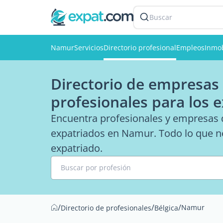
Buscar
Namur
Servicios
Directorio profesional
Empleos
Inmob
Directorio de empresas 
profesionales para los 
Encuentra profesionales y empresas q
expatriados en Namur. Todo lo que ne
expatriado.
Buscar por profesión
/
/
/
Namur
Directorio de profesionales
Bélgica