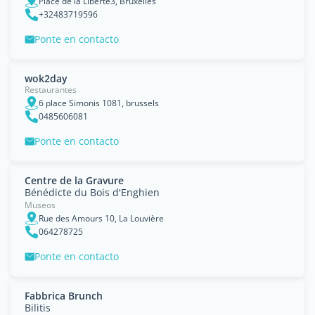
Place de la Liberte3, Bruxelles
+32483719596
Ponte en contacto
wok2day
Restaurantes
6 place Simonis 1081, brussels
0485606081
Ponte en contacto
Centre de la Gravure
Bénédicte du Bois d'Enghien
Museos
Rue des Amours 10, La Louvière
064278725
Ponte en contacto
Fabbrica Brunch
Bilitis