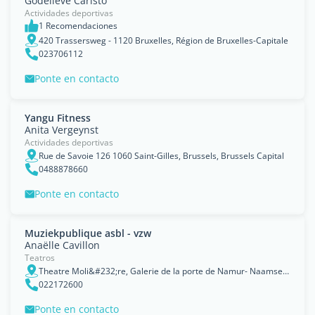
Godelieve Caristo
Actividades deportivas
1 Recomendaciones
420 Trassersweg - 1120 Bruxelles, Région de Bruxelles-Capitale
023706112
Ponte en contacto
Yangu Fitness
Anita Vergeynst
Actividades deportivas
Rue de Savoie 126 1060 Saint-Gilles, Brussels, Brussels Capital
0488878660
Ponte en contacto
Muziekpublique asbl - vzw
Anaëlle Cavillon
Teatros
Theatre Moli&#232;re, Galerie de la porte de Namur- Naamsepoortgalerij, BolwerkSquare du Bastion 3, 1050 Elsene/Ixelles, Bruxelles, Région de Bruxelles-Capitale
022172600
Ponte en contacto