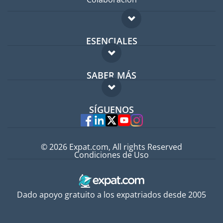
ESENCIALES
Foro para expatriados
SABER MÁS
Guía para expatriados
FAQ
Trabajos en el extranjero
SÍGUENOS
Expertos
© 2026 Expat.com, All rights Reserved
Condiciones de Uso
Dado apoyo gratuito a los expatriados desde 2005