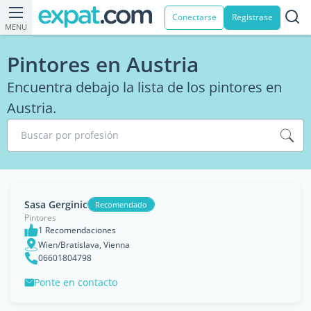
Conectarse
Registrase
MENU
Pintores en Austria
Encuentra debajo la lista de los pintores en
Austria.
Buscar por profesión
Sasa Gerginic
Recomendado
Pintores
1 Recomendaciones
Wien/Bratislava, Vienna
06601804798
Ponte en contacto